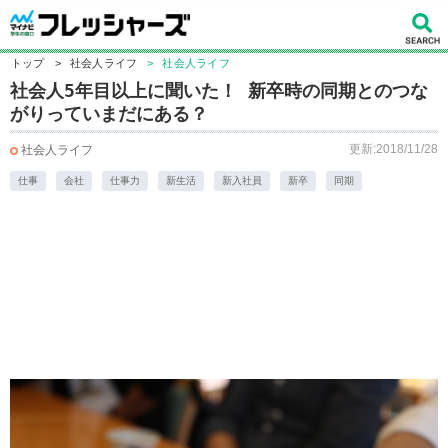
トップ
>
社会人ライフ
>
社会人ライフ
社会人5年目以上に聞いた！ 新卒時の同期とのつな
がりっていまだにある？
更新:2018/11/28
社会人ライフ
仕事
会社
仕事力
新生活
新入社員
新卒
同期