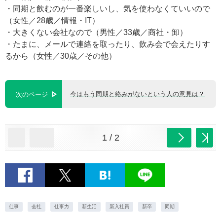
・同期と飲むのが一番楽しいし、気を使わなくていいので
（女性／28歳／情報・IT）
・大きくない会社なので（男性／33歳／商社・卸）
・たまに、メールで連絡を取ったり、飲み会で会えたりす
るから（女性／30歳／その他）
今はもう同期と絡みがないという人の意見は？
次のページ
1 / 2
仕事
会社
仕事力
新生活
新入社員
新卒
同期