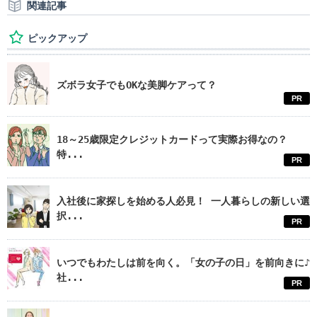
関連記事
ピックアップ
ズボラ女子でもOKな美脚ケアって？
PR
18～25歳限定クレジットカードって実際お得なの？
特...
PR
入社後に家探しを始める人必見！ 一人暮らしの新しい選
択...
PR
いつでもわたしは前を向く。「女の子の日」を前向きに♪
社...
PR