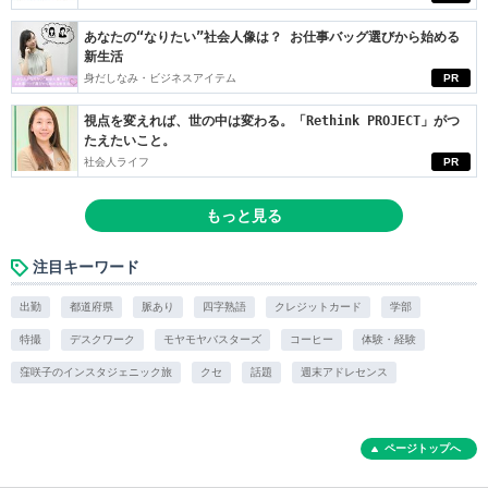
あなたの“なりたい”社会人像は？ お仕事バッグ選びから始める
新生活
身だしなみ・ビジネスアイテム
PR
視点を変えれば、世の中は変わる。「Rethink PROJECT」がつ
たえたいこと。
社会人ライフ
PR
もっと見る
注目キーワード
出勤
都道府県
脈あり
四字熟語
クレジットカード
学部
特撮
デスクワーク
モヤモヤバスターズ
コーヒー
体験・経験
窪咲子のインスタジェニック旅
クセ
話題
週末アドレセンス
ページトップへ