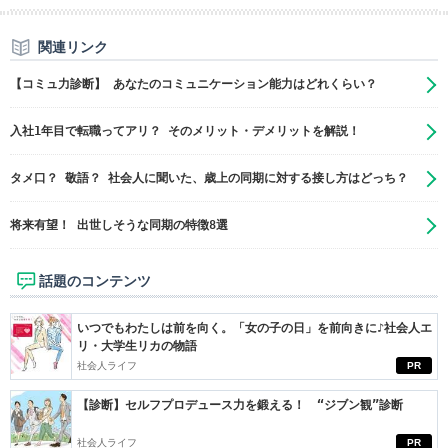
関連リンク
【コミュ力診断】 あなたのコミュニケーション能力はどれくらい？
入社1年目で転職ってアリ？ そのメリット・デメリットを解説！
タメ口？ 敬語？ 社会人に聞いた、歳上の同期に対する接し方はどっち？
将来有望！ 出世しそうな同期の特徴8選
話題のコンテンツ
いつでもわたしは前を向く。「女の子の日」を前向きに♪社会人エ
リ・大学生リカの物語
社会人ライフ
PR
【診断】セルフプロデュース力を鍛える！ “ジブン観”診断
社会人ライフ
PR