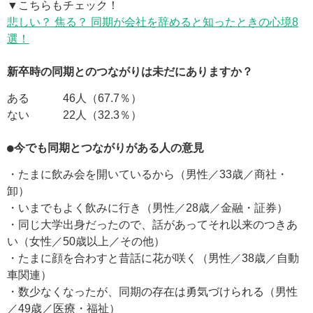
▼こちらもチェック！
悲しい？ 焦る？ 同期が会社を辞めると知ったときの心境8
選！
新卒時の同期とのつながりは未だにありますか？
ある 46人（67.7％）
ない 22人（32.3％）
●今でも同期とつながりがある人の意見
・たまに飲み会を開いているから（男性／33歳／商社・
卸）
・いまでもよく飲みに行き（男性／28歳／金融・証券）
・同じ大学出身だったので、話があってそれ以来のつきあ
い（女性／50歳以上／その他）
・たまに顔を合わすと昔話に花が咲く（男性／38歳／自動
車関連）
・数少なくなったが、同期の存在は勇気づけられる（男性
／49歳／医療・福祉）