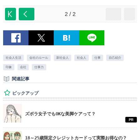
2 / 2
社会人生活
会社のルール
新社会人
社会人
仕事
自己紹介
印象
会社
仕事力
関連記事
ピックアップ
ズボラ女子でもOKな美脚ケアって？
PR
18～25歳限定クレジットカードって実際お得なの？