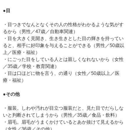
●目
・目つきでなんとなくその人の性格がわかるような気がす
るから（男性／47歳／自動車関連）
・目を大きく見開き、生き生きとした目の輝きを持ってい
ると、相手に好印象を与えることができる（男性／50歳以
上／医療・福祉）
・にごった目をしている人とは親しくなれないから（女性
／35歳／学校・教育関連）
・目は口ほどに物を言う、の通り（女性／50歳以上／医
療・福祉）
●その他
・服装。しわや汚れが目立つ服装だと、見た目でだらしな
いと判断されてしまうから（男性／35歳／食品・飲料）
・眉毛。眉毛がうまくかけているとあか抜けて見えるから
（女性／36歳／その他）