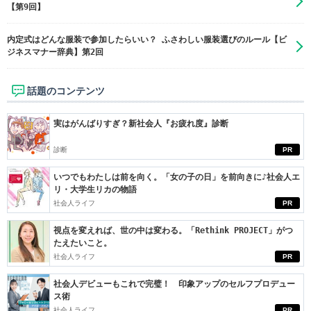
【第9回】
内定式はどんな服装で参加したらいい？ ふさわしい服装選びのルール【ビ
ジネスマナー辞典】第2回
話題のコンテンツ
実はがんばりすぎ？新社会人『お疲れ度』診断
診断
PR
いつでもわたしは前を向く。「女の子の日」を前向きに♪社会人エ
リ・大学生リカの物語
社会人ライフ
PR
視点を変えれば、世の中は変わる。「Rethink PROJECT」がつ
たえたいこと。
社会人ライフ
PR
社会人デビューもこれで完璧！ 印象アップのセルフプロデュー
ス術
社会人ライフ
PR