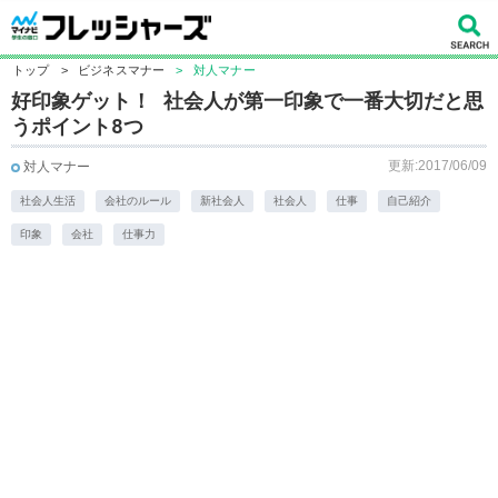
トップ
>
ビジネスマナー
>
対人マナー
好印象ゲット！ 社会人が第一印象で一番大切だと思
うポイント8つ
更新:2017/06/09
対人マナー
社会人生活
会社のルール
新社会人
社会人
仕事
自己紹介
印象
会社
仕事力