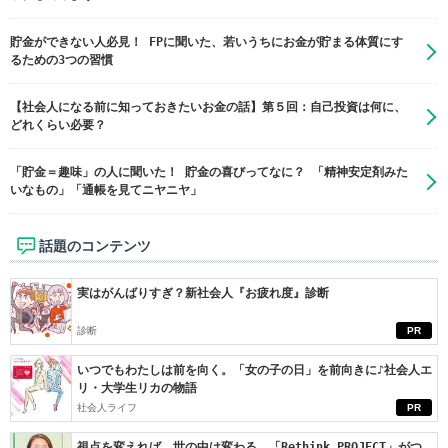
貯金ができない人必見！ FPに聞いた、若いうちにお金が貯まる体質にす
るための3つの習慣
【社会人になる前に知っておきたいお金の話】第５回：自己投資は何に、
どれくらい必要？
「貯金＝趣味」の人に聞いた！ 貯金の喜びってなに？ 「精神安定剤みた
いなもの」「通帳を見てニヤニヤ」
話題のコンテンツ
実はがんばりすぎ？新社会人『お疲れ度』診断
診断
PR
いつでもわたしは前を向く。「女の子の日」を前向きに♪社会人エ
リ・大学生リカの物語
社会人ライフ
PR
視点を変えれば、世の中は変わる。「Rethink PROJECT」がつ