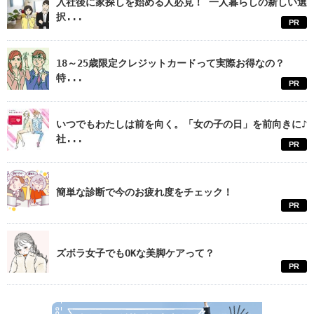
入社後に家探しを始める人必見！ 一人暮らしの新しい選
択...
PR
18～25歳限定クレジットカードって実際お得なの？
特...
PR
いつでもわたしは前を向く。「女の子の日」を前向きに♪
社...
PR
簡単な診断で今のお疲れ度をチェック！
PR
ズボラ女子でもOKな美脚ケアって？
PR