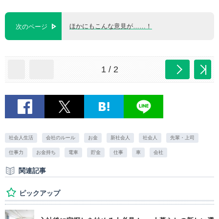
ほかにもこんな意見が……！
次のページ
1 / 2
社会人生活
会社のルール
お金
新社会人
社会人
先輩・上司
仕事力
お金持ち
電車
貯金
仕事
車
会社
関連記事
ピックアップ