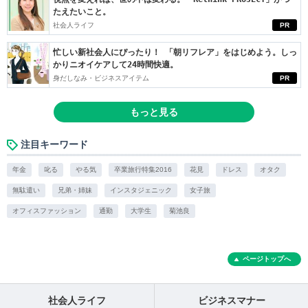
たえたいこと。
社会人ライフ
PR
忙しい新社会人にぴったり！ 「朝リフレア」をはじめよう。しっ
かりニオイケアして24時間快適。
身だしなみ・ビジネスアイテム
PR
もっと見る
注目キーワード
年金
叱る
やる気
卒業旅行特集2016
花見
ドレス
オタク
無駄遣い
兄弟・姉妹
インスタジェニック
女子旅
オフィスファッション
通勤
大学生
菊池良
ページトップへ
社会人ライフ
ビジネスマナー