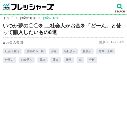
トップ
>
お金の知識
>
お金の知識
いつか夢の〇〇を……社会人がお金を「どーん」と使
って購入したいもの8選
更新:2017/06/09
お金の知識
社会人生活
会社のルール
お金
新社会人
社会人
先輩・上司
仕事力
お金持ち
電車
貯金
仕事
車
会社