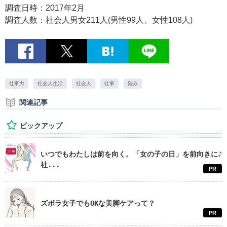
調査日時：2017年2月
調査人数：社会人男女211人(男性99人、女性108人)
仕事力
社会人生活
社会人
仕事
悩み
関連記事
ピックアップ
いつでもわたしは前を向く。「女の子の日」を前向きに♪
社...
PR
ズボラ女子でもOKな美脚ケアって？
PR