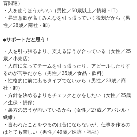
育関連）
・人を使うほうがいい（男性／50歳以上／情報・IT）
・昇進意欲が高くみんなを引っ張っていく役割だから（男
性／28歳／商社・卸）
●サポート
だと思う！
・人を引っ張るより、支えるほうが合っている（女性／25
歳／小売店）
・人前に立ってチームを引っ張ったり、アピールしたりす
るのが苦手だから（男性／35歳／食品・飲料）
・性格的に前に出るタイプでないから（男性／33歳／商
社・卸）
・方針を決めるよりもチェックとかをしたい（女性／25歳
／生保・損保）
・裏方のほうが向いているから（女性／27歳／アパレル・
繊維）
・言われたことをやるのは苦にならないが、仕事を作るの
はとても苦しい（男性／49歳／医療・福祉）