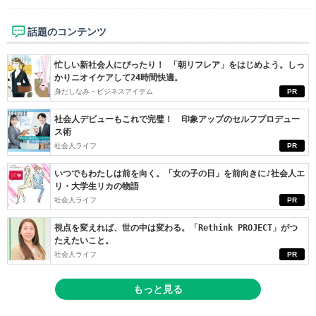
話題のコンテンツ
忙しい新社会人にぴったり！ 「朝リフレア」をはじめよう。しっ
かりニオイケアして24時間快適。
身だしなみ・ビジネスアイテム
PR
社会人デビューもこれで完璧！ 印象アップのセルフプロデュー
ス術
社会人ライフ
PR
いつでもわたしは前を向く。「女の子の日」を前向きに♪社会人エ
リ・大学生リカの物語
社会人ライフ
PR
視点を変えれば、世の中は変わる。「Rethink PROJECT」がつ
たえたいこと。
社会人ライフ
PR
もっと見る