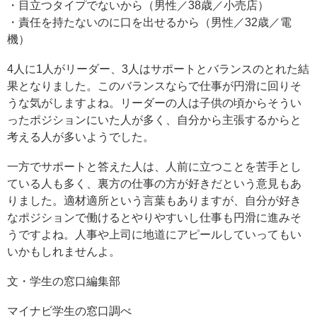
・目立つタイプでないから（男性／38歳／小売店）
・責任を持たないのに口を出せるから（男性／32歳／電
機）
4人に1人がリーダー、3人はサポートとバランスのとれた結
果となりました。このバランスならで仕事が円滑に回りそ
うな気がしますよね。リーダーの人は子供の頃からそうい
ったポジションにいた人が多く、自分から主張するからと
考える人が多いようでした。
一方でサポートと答えた人は、人前に立つことを苦手とし
ている人も多く、裏方の仕事の方が好きだという意見もあ
りました。適材適所という言葉もありますが、自分が好き
なポジションで働けるとやりやすいし仕事も円滑に進みそ
うですよね。人事や上司に地道にアピールしていってもい
いかもしれませんよ。
文・学生の窓口編集部
マイナビ学生の窓口調べ