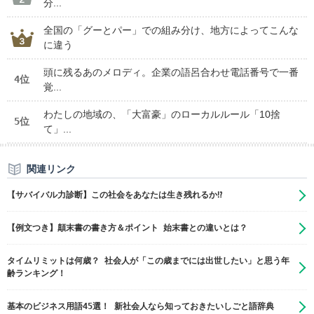
分...
全国の「グーとパー」での組み分け、地方によってこんな
に違う
頭に残るあのメロディ。企業の語呂合わせ電話番号で一番
4位
覚...
わたしの地域の、「大富豪」のローカルルール「10捨
5位
て」...
関連リンク
【サバイバル力診断】この社会をあなたは生き残れるか⁉
【例文つき】顛末書の書き方＆ポイント 始末書との違いとは？
タイムリミットは何歳？ 社会人が「この歳までには出世したい」と思う年
齢ランキング！
基本のビジネス用語45選！ 新社会人なら知っておきたいしごと語辞典