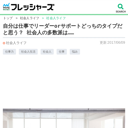
トップ
>
社会人ライフ
>
社会人ライフ
自分は仕事でリーダーorサポートどっちのタイプだ
と思う？ 社会人の多数派は……
更新:2017/06/09
社会人ライフ
仕事力
社会人生活
社会人
仕事
悩み