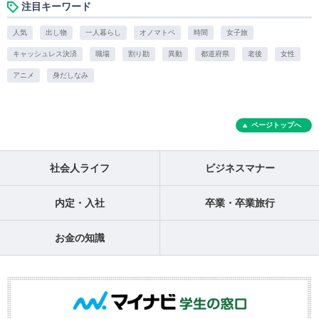
注目キーワード
人気
出し物
一人暮らし
オノマトペ
時間
女子旅
キャッシュレス決済
職場
割り勘
異動
都道府県
老後
女性
アニメ
身だしなみ
ページトップへ
社会人ライフ
ビジネスマナー
内定・入社
卒業・卒業旅行
お金の知識