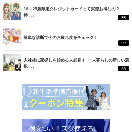
18～25歳限定クレジットカードって実際お得なの？
特...
PR
簡単な診断で今のお疲れ度をチェック！
PR
入社後に家探しを始める人必見！ 一人暮らしの新しい選
択...
PR