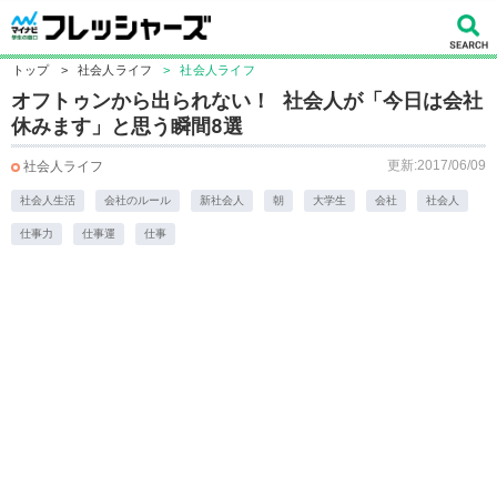
トップ
>
社会人ライフ
>
社会人ライフ
オフトゥンから出られない！ 社会人が「今日は会社
休みます」と思う瞬間8選
更新:2017/06/09
社会人ライフ
社会人生活
会社のルール
新社会人
朝
大学生
会社
社会人
仕事力
仕事運
仕事