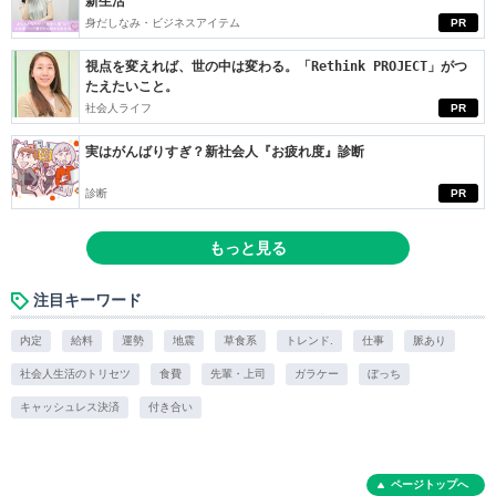
新生活
身だしなみ・ビジネスアイテム
PR
視点を変えれば、世の中は変わる。「Rethink PROJECT」がつ
たえたいこと。
社会人ライフ
PR
実はがんばりすぎ？新社会人『お疲れ度』診断
診断
PR
もっと見る
注目キーワード
内定
給料
運勢
地震
草食系
トレンド.
仕事
脈あり
社会人生活のトリセツ
食費
先輩・上司
ガラケー
ぼっち
キャッシュレス決済
付き合い
ページトップへ