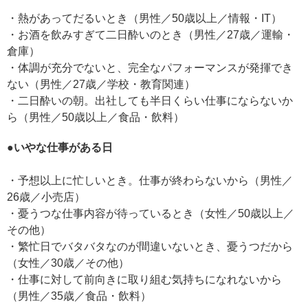
・熱があってだるいとき（男性／50歳以上／情報・IT）
・お酒を飲みすぎて二日酔いのとき（男性／27歳／運輸・
倉庫）
・体調が充分でないと、完全なパフォーマンスが発揮でき
ない（男性／27歳／学校・教育関連）
・二日酔いの朝。出社しても半日くらい仕事にならないか
ら（男性／50歳以上／食品・飲料）
●いやな仕事がある日
・予想以上に忙しいとき。仕事が終わらないから（男性／
26歳／小売店）
・憂うつな仕事内容が待っているとき（女性／50歳以上／
その他）
・繁忙日でバタバタなのが間違いないとき、憂うつだから
（女性／30歳／その他）
・仕事に対して前向きに取り組む気持ちになれないから
（男性／35歳／食品・飲料）