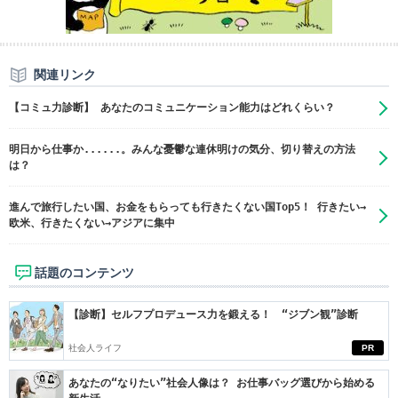
関連リンク
【コミュ力診断】 あなたのコミュニケーション能力はどれくらい？
明日から仕事か......。みんな憂鬱な連休明けの気分、切り替えの方法
は？
進んで旅行したい国、お金をもらっても行きたくない国Top5！ 行きたい→
欧米、行きたくない→アジアに集中
話題のコンテンツ
【診断】セルフプロデュース力を鍛える！ “ジブン観”診断
社会人ライフ
PR
あなたの“なりたい”社会人像は？ お仕事バッグ選びから始める