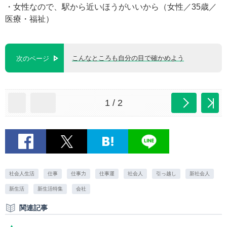
・女性なので、駅から近いほうがいいから（女性／35歳／
医療・福祉）
こんなところも自分の目で確かめよう
次のページ
1 / 2
社会人生活
仕事
仕事力
仕事運
社会人
引っ越し
新社会人
新生活
新生活特集
会社
関連記事