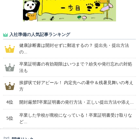
入社準備の人気記事ランキング
健康診断書は開封せずに郵送するの？ 提出先・提出方法
の...
卒業証明書の有効期限はいつまで？紛失や発行忘れの対処
法も
挨拶状で好アピール！ 内定先への暑中＆残暑見舞いの考え
方
4位
開封厳禁⁉卒業証明書の発行方法・正しい提出方法や添え...
卒業した学校が廃校になっている！卒業証明書受け取りな
5位
ど...