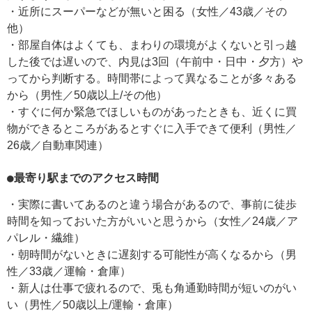
・近所にスーパーなどが無いと困る（女性／43歳／その
他）
・部屋自体はよくても、まわりの環境がよくないと引っ越
した後では遅いので、内見は3回（午前中・日中・夕方）や
ってから判断する。時間帯によって異なることが多々ある
から（男性／50歳以上/その他）
・すぐに何か緊急でほしいものがあったときも、近くに買
物ができるところがあるとすぐに入手できて便利（男性／
26歳／自動車関連）
●最寄り駅までのアクセス時間
・実際に書いてあるのと違う場合があるので、事前に徒歩
時間を知っておいた方がいいと思うから（女性／24歳／ア
パレル・繊維）
・朝時間がないときに遅刻する可能性が高くなるから（男
性／33歳／運輸・倉庫）
・新人は仕事で疲れるので、兎も角通勤時間が短いのがい
い（男性／50歳以上/運輸・倉庫）