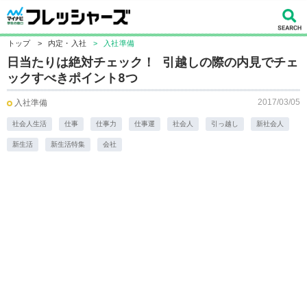
トップ
>
内定・入社
>
入社準備
日当たりは絶対チェック！ 引越しの際の内見でチェ
ックすべきポイント8つ
2017/03/05
入社準備
社会人生活
仕事
仕事力
仕事運
社会人
引っ越し
新社会人
新生活
新生活特集
会社