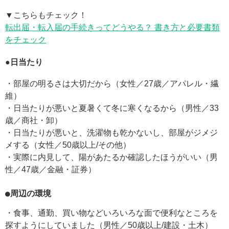
▼こちらもチェック！
転出届・転入届の手続きってどうやる？ 書き方と必要書類
をチェック
●日当たり
・部屋の明るさは大切だから（女性／27歳／アパレル・繊
維）
・日当たりが悪いと夏暑くて冬に寒くなるから（男性／33
歳／商社・卸）
・日当たりが悪いと、洗濯物も乾かないし、部屋がジメジ
メする（女性／50歳以上/その他）
・実際に内見して、陽があたるか確認したほうがいい（男
性／47歳／金融・証券）
●周辺の環境
・食事、通勤、買い物などいろいろな面で便利なところを
探すようにしていました（男性／50歳以上/建設・土木）