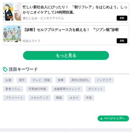
忙しい新社会人にぴったり！ 「朝リフレア」をはじめよう。しっ
かりニオイケアして24時間快適。
身だしなみ・ビジネスアイテム
PR
【診断】セルフプロデュース力を鍛える！ “ジブン観”診断
社会人ライフ
PR
もっと見る
注目キーワード
お酒
漢字
テレビ・芸能
食事
異性の気持ち
インテリア
著者コラム.
卒業旅行特集
金融業界のトレンド
ダイエット
プライベート
スキルアップ
職場
オタク
年収
ページトップへ