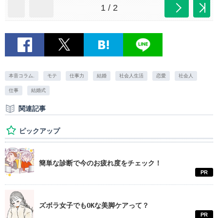
1 / 2
本音コラム.
モテ
仕事力
結婚
社会人生活
恋愛
社会人
仕事
結婚式
関連記事
ピックアップ
簡単な診断で今のお疲れ度をチェック！
PR
ズボラ女子でもOKな美脚ケアって？
PR