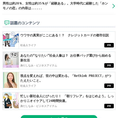
男性は約20％、女性は約35％が「経験ある」。大学時代に経験した「ホン
モノの恋」の内容は......
話題のコンテンツ
ウワサの真実がここにある！？ クレジットカードの都市伝説
社会人ライフ
PR
あなたの“なりたい”社会人像は？ お仕事バッグ選びから始める
新生活
身だしなみ・ビジネスアイテム
PR
視点を変えれば、世の中は変わる。「Rethink PROJECT」がつ
たえたいこと。
社会人ライフ
PR
忙しい新社会人にぴったり！ 「朝リフレア」をはじめよう。しっ
かりニオイケアして24時間快適。
身だしなみ・ビジネスアイテム
PR