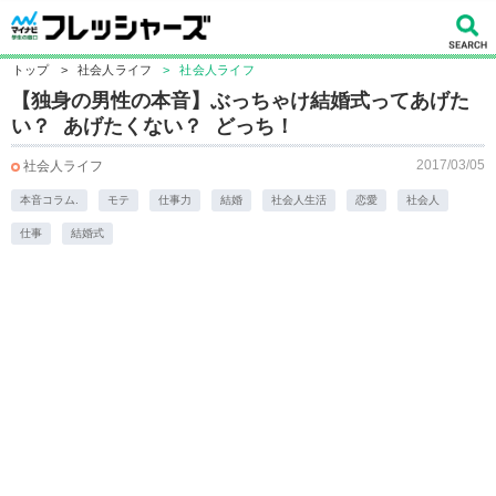
トップ
>
社会人ライフ
>
社会人ライフ
【独身の男性の本音】ぶっちゃけ結婚式ってあげた
い？ あげたくない？ どっち！
2017/03/05
社会人ライフ
本音コラム.
モテ
仕事力
結婚
社会人生活
恋愛
社会人
仕事
結婚式