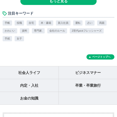
もっと見る
注目キーワード
手帳
役職
自宅
本・書籍
新入社員
運転
占い
両親
かわいい
資料
専門家.
会社のルール
Z世代pickフレッシャーズ
手紙
女子
ページトップへ
社会人ライフ
ビジネスマナー
内定・入社
卒業・卒業旅行
お金の知識