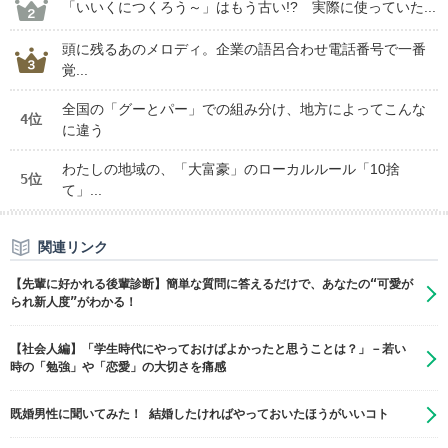
「いいくにつくろう～」はもう古い!? 実際に使っていた...
頭に残るあのメロディ。企業の語呂合わせ電話番号で一番
覚...
全国の「グーとパー」での組み分け、地方によってこんな
4位
に違う
わたしの地域の、「大富豪」のローカルルール「10捨
5位
て」...
関連リンク
【先輩に好かれる後輩診断】簡単な質問に答えるだけで、あなたの“可愛が
られ新人度”がわかる！
【社会人編】「学生時代にやっておけばよかったと思うことは？」－若い
時の「勉強」や「恋愛」の大切さを痛感
既婚男性に聞いてみた！ 結婚したければやっておいたほうがいいコト