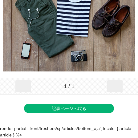
1 / 1
記事ページへ戻る
render partial: 'front/freshers/sp/articles/bottom_aja', locals: { article:
article } %>