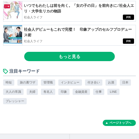
いつでもわたしは前を向く。「女の子の日」を前向きに♪社会人エ
リ・大学生リカの物語
社会人ライフ
PR
社会人デビューもこれで完璧！ 印象アップのセルフプロデュー
ス術
社会人ライフ
PR
もっと見る
注目キーワード
時短
旅の裏ワザ
管理職
インタビュー
付き合い
お酒
日本
大人の常識
夫婦
有名人
印象
金融資産
仕事
LINE
プレッシャー
ページトップへ