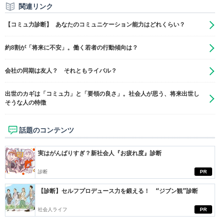
関連リンク
【コミュ力診断】 あなたのコミュニケーション能力はどれくらい？
約8割が「将来に不安」。働く若者の行動傾向は？
会社の同期は友人？ それともライバル？
出世のカギは「コミュ力」と「要領の良さ」。社会人が思う、将来出世し
そうな人の特徴
話題のコンテンツ
実はがんばりすぎ？新社会人『お疲れ度』診断
診断
PR
【診断】セルフプロデュース力を鍛える！ “ジブン観”診断
社会人ライフ
PR