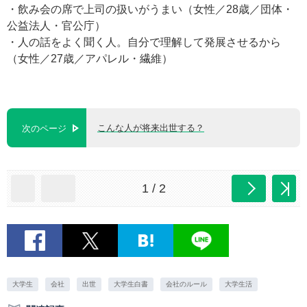
・飲み会の席で上司の扱いがうまい（女性／28歳／団体・
公益法人・官公庁）
・人の話をよく聞く人。自分で理解して発展させるから
（女性／27歳／アパレル・繊維）
こんな人が将来出世する？
次のページ
1 / 2
大学生
会社
出世
大学生白書
会社のルール
大学生活