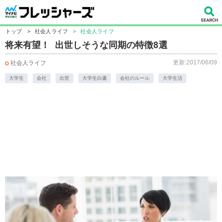
トップ
>
社会人ライフ
>
社会人ライフ
将来有望！ 出世しそうな同期の特徴8選
更新:2017/06/09
社会人ライフ
大学生
会社
出世
大学生白書
会社のルール
大学生活