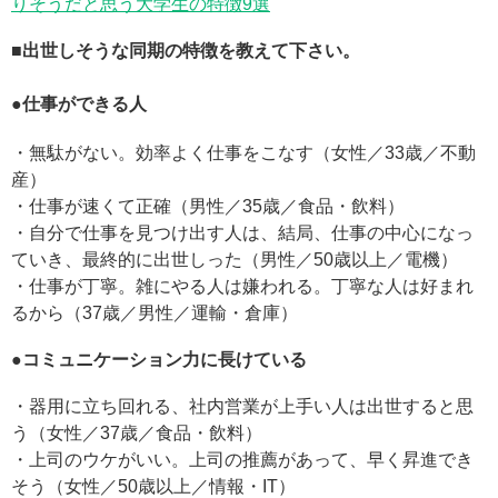
りそうだと思う大学生の特徴9選
■出世しそうな同期の特徴を教えて下さい。
●
仕事ができる人
・無駄がない。効率よく仕事をこなす（女性／33歳／不動
産）
・仕事が速くて正確（男性／35歳／食品・飲料）
・自分で仕事を見つけ出す人は、結局、仕事の中心になっ
ていき、最終的に出世しった（男性／50歳以上／電機）
・仕事が丁寧。雑にやる人は嫌われる。丁寧な人は好まれ
るから（37歳／男性／運輸・倉庫）
●
コミュニケーション力に長けている
・器用に立ち回れる、社内営業が上手い人は出世すると思
う（女性／37歳／食品・飲料）
・上司のウケがいい。上司の推薦があって、早く昇進でき
そう（女性／50歳以上／情報・IT）