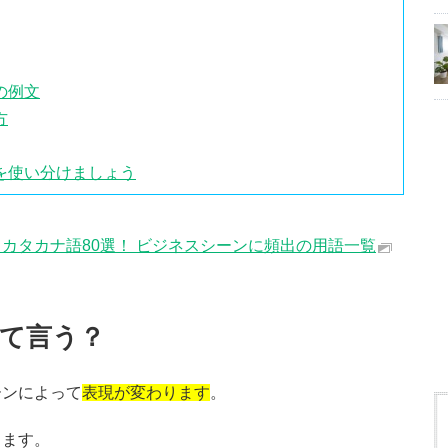
の例文
方
を使い分けましょう
カタカナ語80選！ ビジネスシーンに頻出の用語一覧
て言う？
ーンによって
表現が変わります
。
ります。