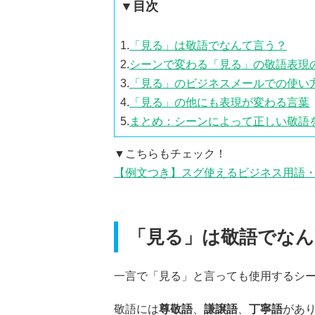
▼目次
1.
「見る」は敬語でなんて言う？
2.
シーンで変わる「見る」の敬語表現
3.
「見る」のビジネスメールでの使い
4.
「見る」の他にも表現が変わる言葉
5.
まとめ：シーンによって正しい敬語
▼こちらもチェック！
【例文つき】スグ使えるビジネス用語・
「見る」は敬語でなん
一言で「見る」と言っても使用するシ
敬語には
尊敬語
、
謙譲語
、
丁寧語
があ