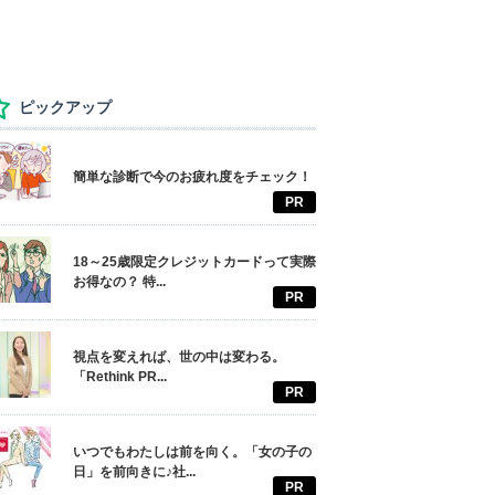
ピックアップ
簡単な診断で今のお疲れ度をチェック！
PR
18～25歳限定クレジットカードって実際
お得なの？ 特...
PR
視点を変えれば、世の中は変わる。
「Rethink PR...
PR
いつでもわたしは前を向く。「女の子の
日」を前向きに♪社...
PR