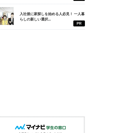
入社後に家探しを始める人必見！ 一人暮
らしの新しい選択...
PR