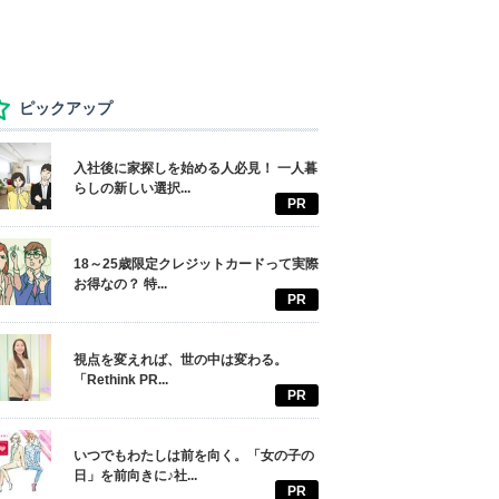
ピックアップ
入社後に家探しを始める人必見！ 一人暮
らしの新しい選択...
PR
18～25歳限定クレジットカードって実際
お得なの？ 特...
PR
視点を変えれば、世の中は変わる。
「Rethink PR...
PR
いつでもわたしは前を向く。「女の子の
日」を前向きに♪社...
PR