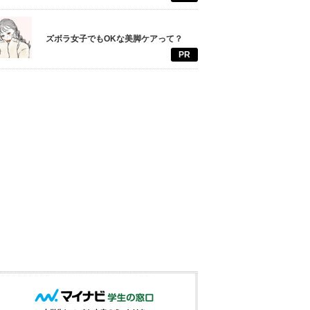
ズボラ女子でもOKな美脚ケアって？
PR