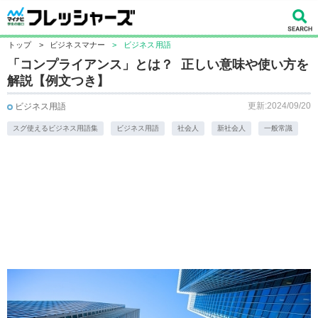
トップ
>
ビジネスマナー
>
ビジネス用語
「コンプライアンス」とは？ 正しい意味や使い方を
解説【例文つき】
更新:2024/09/20
ビジネス用語
スグ使えるビジネス用語集
ビジネス用語
社会人
新社会人
一般常識