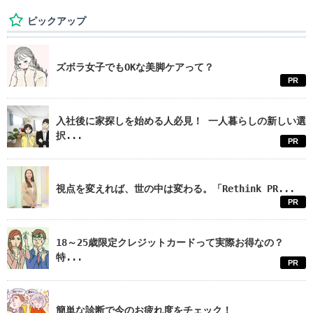
ピックアップ
ズボラ女子でもOKな美脚ケアって？
PR
入社後に家探しを始める人必見！ 一人暮らしの新しい選
択...
PR
視点を変えれば、世の中は変わる。「Rethink PR...
PR
18～25歳限定クレジットカードって実際お得なの？
特...
PR
簡単な診断で今のお疲れ度をチェック！