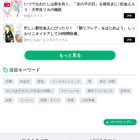
いつでもわたしは前を向く。「女の子の日」を前向きに♪社会人エ
リ・大学生リカの物語
社会人ライフ
PR
忙しい新社会人にぴったり！ 「朝リフレア」をはじめよう。しっ
かりニオイケアして24時間快適。
身だしなみ・ビジネスアイテム
PR
もっと見る
注目キーワード
行事
内定式
変化
インスタジェニック
袴
休日・休暇
やしろあずきのこの社会の片隅に
スケジュール
週末アドレセンス
忘年会
給料
コーヒー
性格・タイプ
評価
入社準備
ページトップへ