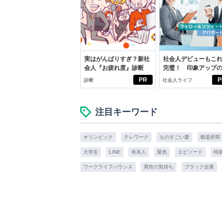
実はがんばりすぎ？新社
社会人デビューもこ
会人『お疲れ度』診断
完璧！ 印象アップ
ルフプロデュース術
PR
P
診断
社会人ライフ
注目キーワード
オリンピック
テレワーク
ものすごい愛
都道府県
大学生
LINE
有名人
髪色
エピソード
特
ワークライフバランス
異性の気持ち
ブラック企業