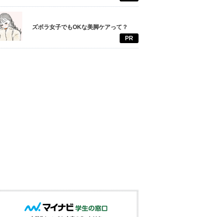
ズボラ女子でもOKな美脚ケアって？
PR