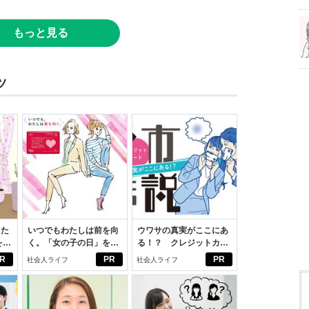
もっと見る
ツ
った
いつでもわたしは前を向
ウワサの真実がここにあ
をは
く。「女の子の日」を前
る！？ クレジットカー
ニオ
向きに♪社会人エリ・大
ドの都市伝説
R
PR
PR
社会人ライフ
社会人ライフ
適。
学生リカの物語