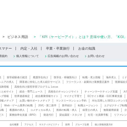
>
ビジネス用語
>
「KPI（ケーピーアイ）」とは？ 意味や使い方、「KG
スマナー
内定・入社
卒業・卒業旅行
お金の知識
用規約
個人情報について
広告掲載のお問い合わせ
お問い合わせ
活
留学経験者の就活
看護学生向け
医学生・研修医向け
転職・求人情報
海外求人
ミド
シニアの求人
障害者に特化した求人紹介サービス
フリーランス・副業向け業務委託案件
医療福祉
進路情報
高校生向け探究学習プログラム Locus
まとめサイト
総合・専門ニュース
高校生のチャレンジサイト
ティーンマーケティング支援
大
ング情報
世界遺産検定
総合農業情報サイト
マイナビ子育て
ECサイト構築・D2C事業支援
情報メディア
お買い物サポートメディア
マンスリーマンション予約
AIを活用したSEOコンテンツ
Web・ゲーム業界の転職
20代・第二新卒
新卒紹介
転職エージェント
エグゼクティブ転職
転職
看護師の求人
コメディカル求人
医師の転職・求人
保育士の求人
無期雇用派遣
介
ビス
業務効率化支援（BPO）
発送代行
貸会議室・スタジオ
社宅・社員寮手配
リファレン
会社概要
アクセス
サスティナビリティ
採用
グループ企業
個人情報保護方針