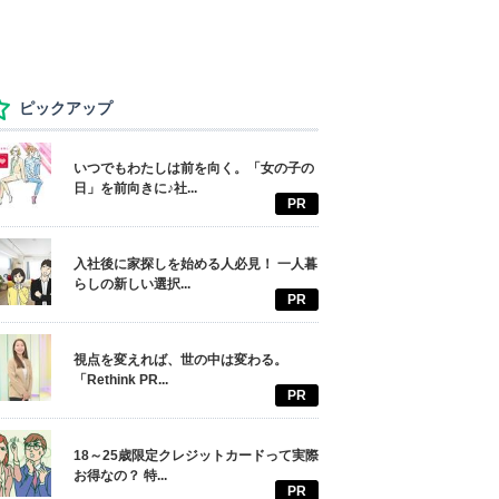
ピックアップ
いつでもわたしは前を向く。「女の子の
日」を前向きに♪社...
PR
入社後に家探しを始める人必見！ 一人暮
らしの新しい選択...
PR
視点を変えれば、世の中は変わる。
「Rethink PR...
PR
18～25歳限定クレジットカードって実際
お得なの？ 特...
PR