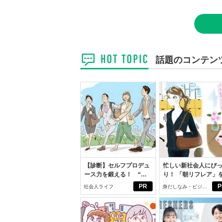
話題のコンテン
【診断】セルフプロデュ
忙しい新社会人にぴ
ース力を鍛える！ “ジ
り！ 「朝リフレア」
ブン観”診断
じめよう。しっかり
PR
P
社会人ライフ
身だしなみ・ビジネ
イケアして24時間快
スアイテム