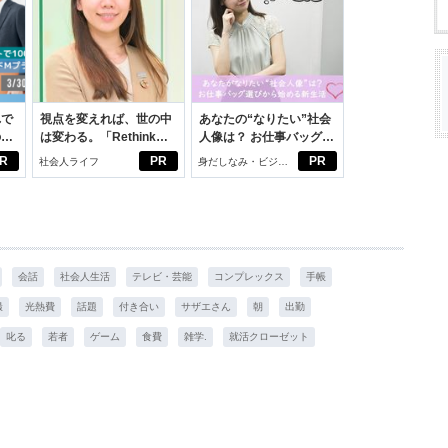
れで
視点を変えれば、世の中
あなたの“なりたい”社会
のセ
は変わる。「Rethink
人像は？ お仕事バッグ選
PROJECT」がつたえた
びから始める新生活
R
PR
PR
社会人ライフ
身だしなみ・ビジネ
いこと。
スアイテム
会話
社会人生活
テレビ・芸能
コンプレックス
手帳
撮
光熱費
話題
付き合い
サザエさん
朝
出勤
叱る
若者
ゲーム
食費
雑学.
就活クローゼット