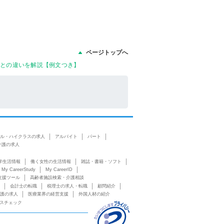
ページトップへ
I」との違いを解説【例文つき】
ル・ハイクラスの求人
アルバイト
パート
介護の求人
学生活情報
働く女性の生活情報
雑誌・書籍・ソフト
My CareerStudy
My CareerID
支援ツール
高齢者施設検索・介護相談
会計士の転職
税理士の求人・転職
顧問紹介
護の求人
医療業界の経営支援
外国人材の紹介
スチェック