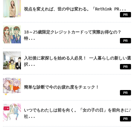
視点を変えれば、世の中は変わる。「Rethink PR...
PR
18～25歳限定クレジットカードって実際お得なの？
特...
PR
入社後に家探しを始める人必見！ 一人暮らしの新しい選
択...
PR
簡単な診断で今のお疲れ度をチェック！
PR
いつでもわたしは前を向く。「女の子の日」を前向きに♪
社...
PR