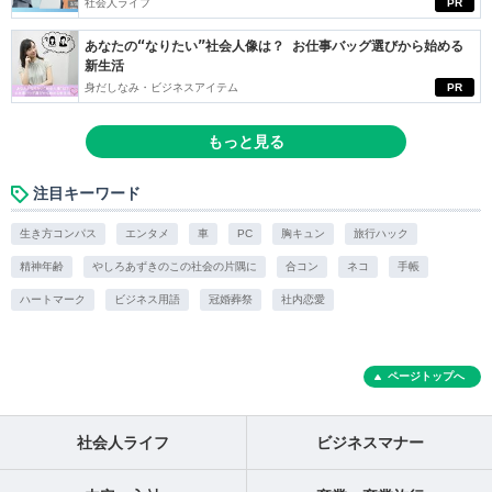
社会人ライフ
PR
あなたの“なりたい”社会人像は？ お仕事バッグ選びから始める
新生活
身だしなみ・ビジネスアイテム
PR
もっと見る
注目キーワード
生き方コンパス
エンタメ
車
PC
胸キュン
旅行ハック
精神年齢
やしろあずきのこの社会の片隅に
合コン
ネコ
手帳
ハートマーク
ビジネス用語
冠婚葬祭
社内恋愛
ページトップへ
社会人ライフ
ビジネスマナー