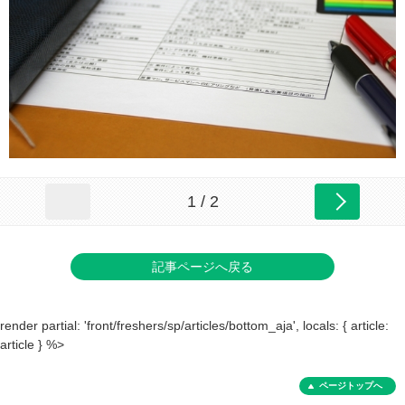
1 / 2
記事ページへ戻る
render partial: 'front/freshers/sp/articles/bottom_aja', locals: { article:
article } %>
ページトップへ