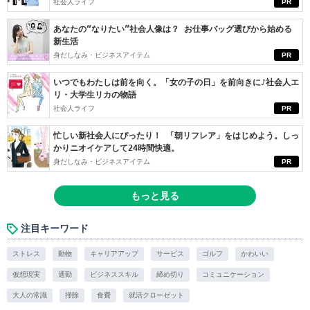
社会人ライフ
PR
あなたの“なりたい”社会人像は？ お仕事バッグ選びから始める
新生活
身だしなみ・ビジネスアイテム
PR
いつでもわたしは前を向く。「女の子の日」を前向きに♪社会人エ
リ・大学生リカの物語
社会人ライフ
PR
忙しい新社会人にぴったり！ 「朝リフレア」をはじめよう。しっ
かりニオイケアして24時間快適。
身だしなみ・ビジネスアイテム
PR
もっと見る
注目キーワード
ストレス
動物
キャリアアップ
サービス
ゴルフ
かわいい
仮想現実
通勤
ビジネススキル
締め切り
コミュニケーション
大人の常識
掃除
食費
就活クローゼット