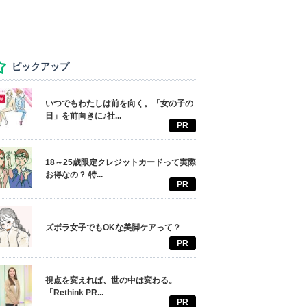
ピックアップ
いつでもわたしは前を向く。「女の子の
日」を前向きに♪社...
PR
18～25歳限定クレジットカードって実際
お得なの？ 特...
PR
ズボラ女子でもOKな美脚ケアって？
PR
視点を変えれば、世の中は変わる。
「Rethink PR...
PR