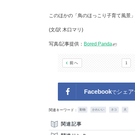
このほかの「鳥のほっこり子育て風景
(文/訳 木口マリ)
写真/記事提供：
Bored Panda
前へ
1
Facebook
シェア
で
関連キーワード：
動物
かわいい
ネコ
犬
関連記事