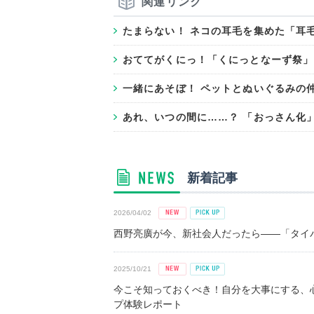
関連リンク
たまらない！ ネコの耳毛を集めた「耳毛
おててがくにっ！「くにっとなーず祭」
一緒にあそぼ！ ペットとぬいぐるみの
あれ、いつの間に……？ 「おっさん化
新着記事
2026/04/02
西野亮廣が今、新社会人だったら――「タイパ
2025/10/21
今こそ知っておくべき！自分を大事にする、
プ体験レポート