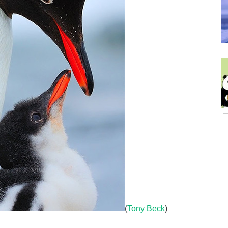
(
Tony Beck
)