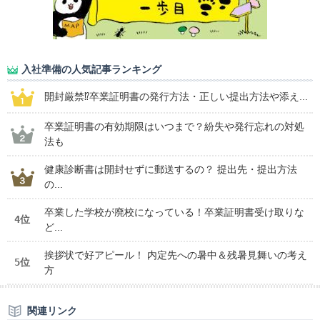
入社準備の人気記事ランキング
開封厳禁⁉卒業証明書の発行方法・正しい提出方法や添え...
卒業証明書の有効期限はいつまで？紛失や発行忘れの対処
法も
健康診断書は開封せずに郵送するの？ 提出先・提出方法
の...
卒業した学校が廃校になっている！卒業証明書受け取りな
4位
ど...
挨拶状で好アピール！ 内定先への暑中＆残暑見舞いの考え
5位
方
関連リンク