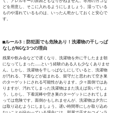
く、アレルギーの原因ともなりかねません。専用のカゴな
どを用意し、そこに入れるようにしましょう。湿っている
ものや濡れているものは、いったん乾かしておくと安心で
す。
■ルール3：防犯面でも危険あり！洗濯物の干しっぱ
なしがNGな3つの理由
残業や飲み会などで遅くなり、洗濯物を外に干したまま朝
になってしまった......という経験のある人も少なくありませ
ん。しかし、洗濯物を干しっぱなしにしていると、洗濯物
が汚れる、下着などが盗まれる、留守だと思われて空き巣
のターゲットにされる可能性があります。少々面倒ではあ
りますが、汚れてしまった洗濯物はまた洗えば良いでしょ
う。しかし、下着泥棒や空き巣のターゲットにされてしま
っては危険です。面倒かもしれませんが、洗濯物は夕方に
は取り込むようにしましょう。遅い時間帯にしか取り込め
ないことが分かっている場合には、部屋で干すかコインラ