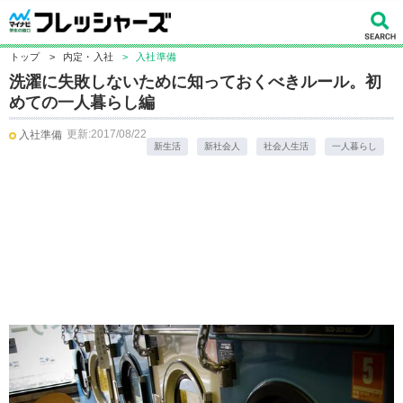
トップ
>
内定・入社
>
入社準備
洗濯に失敗しないために知っておくべきルール。初
めての一人暮らし編
更新:2017/08/22
入社準備
新生活
新社会人
社会人生活
一人暮らし