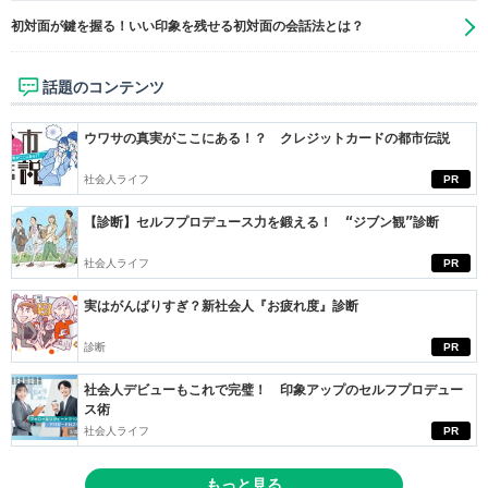
初対面が鍵を握る！いい印象を残せる初対面の会話法とは？
話題のコンテンツ
ウワサの真実がここにある！？ クレジットカードの都市伝説
社会人ライフ
PR
【診断】セルフプロデュース力を鍛える！ “ジブン観”診断
社会人ライフ
PR
実はがんばりすぎ？新社会人『お疲れ度』診断
診断
PR
社会人デビューもこれで完璧！ 印象アップのセルフプロデュー
ス術
社会人ライフ
PR
もっと見る