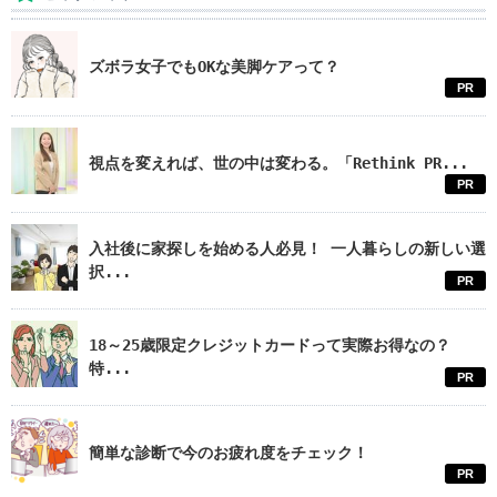
ズボラ女子でもOKな美脚ケアって？
PR
視点を変えれば、世の中は変わる。「Rethink PR...
PR
入社後に家探しを始める人必見！ 一人暮らしの新しい選
択...
PR
18～25歳限定クレジットカードって実際お得なの？
特...
PR
簡単な診断で今のお疲れ度をチェック！
PR