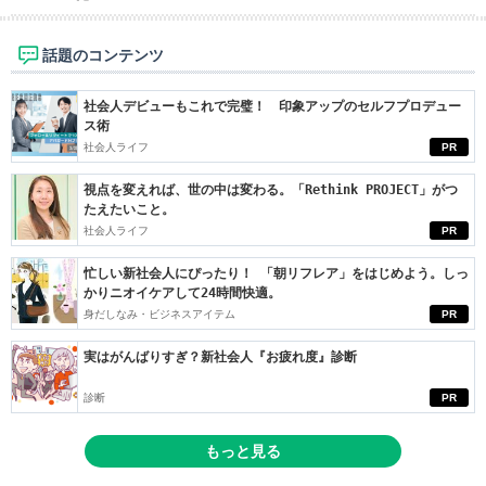
話題のコンテンツ
社会人デビューもこれで完璧！ 印象アップのセルフプロデュー
ス術
社会人ライフ
PR
視点を変えれば、世の中は変わる。「Rethink PROJECT」がつ
たえたいこと。
社会人ライフ
PR
忙しい新社会人にぴったり！ 「朝リフレア」をはじめよう。しっ
かりニオイケアして24時間快適。
身だしなみ・ビジネスアイテム
PR
実はがんばりすぎ？新社会人『お疲れ度』診断
診断
PR
もっと見る