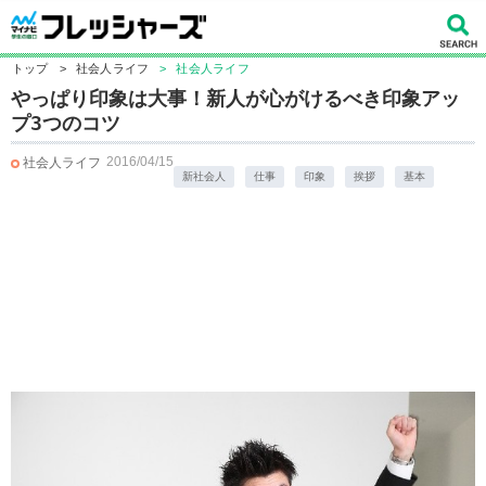
トップ
>
社会人ライフ
>
社会人ライフ
やっぱり印象は大事！新人が心がけるべき印象アッ
プ3つのコツ
2016/04/15
社会人ライフ
新社会人
仕事
印象
挨拶
基本