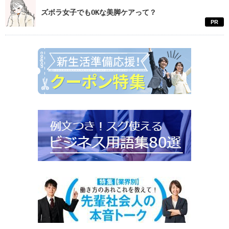
ズボラ女子でもOKな美脚ケアって？
PR