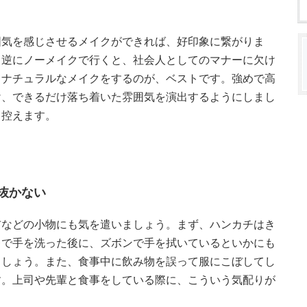
囲気を感じさせるメイクができれば、好印象に繋がりま
、逆にノーメイクで行くと、社会人としてのマナーに欠け
てナチュラルなメイクをするのが、ベストです。強めで高
け、できるだけ落ち着いた雰囲気を演出するようにしまし
も控えます。
抜かない
布などの小物にも気を遣いましょう。まず、ハンカチはき
レで手を洗った後に、ズボンで手を拭いているといかにも
ましょう。また、食事中に飲み物を誤って服にこぼしてし
す。上司や先輩と食事をしている際に、こういう気配りが
。