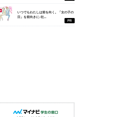
いつでもわたしは前を向く。「女の子の
日」を前向きに♪社...
PR