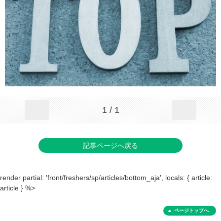
1 / 1
記事ページへ戻る
render partial: 'front/freshers/sp/articles/bottom_aja', locals: { article:
article } %>
ページトップへ