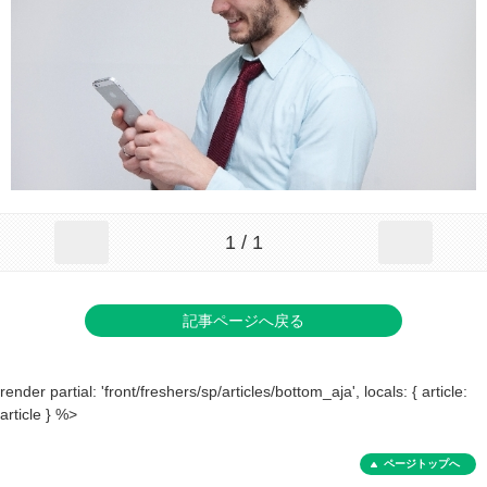
1 / 1
記事ページへ戻る
render partial: 'front/freshers/sp/articles/bottom_aja', locals: { article:
article } %>
ページトップへ