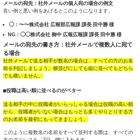
メールの宛先：社外メールの個人宛の場合の例文
良い例と悪い例をあげるとこのようになります。
◯：〜〜株式会社 広報部広報課 課長 田中勝 様
NG：◯◯株式会社 御中 広報広報課 課長 田中勝 様
メールの宛先の書き方：社外メールで複数人に宛て
る場合
社外メールで送る相手が数名の場合は、すべての方のお名
前を列記しましょう。横並びにしても縦に並べてもどちら
でも構いません。
役職は高い順に並べるのがベター
送る相手の中に役職者がいらっしゃる場合は役職の高い順
から、役職者がいない場合はもっとも多くやりとりする方
のお名前を最初にもってきましょう。
このように複数名の名前をすべて並列する際は、すべての
方のアドレスを「TO」欄に入れます。