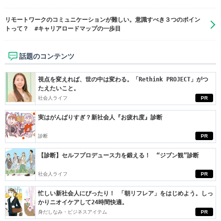
リモートワークのコミュニケーションが難しい。意識すべき３つのポイン
トって？ #キャリアロードマップの一歩目
話題のコンテンツ
視点を変えれば、世の中は変わる。「Rethink PROJECT」がつ
たえたいこと。
社会人ライフ
PR
実はがんばりすぎ？新社会人『お疲れ度』診断
診断
PR
【診断】セルフプロデュース力を鍛える！ “ジブン観”診断
社会人ライフ
PR
忙しい新社会人にぴったり！ 「朝リフレア」をはじめよう。しっ
かりニオイケアして24時間快適。
身だしなみ・ビジネスアイテム
PR