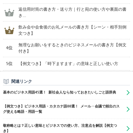
返信用封筒の書き方・送り方｜行と宛の使い方や裏面の書
き...
飲み会や会食後のお礼メールの書き方【シーン・相手別例
文つき】
無理なお願いをするときのビジネスメールの書き方【例文
4位
付き】
5位
【例文つき】「時下ますます」の意味と正しい使い方
関連リンク
基本のビジネス用語45選！ 新社会人なら知っておきたいしごと語辞典
【例文つき】ビジネス用語・カタカナ語80選！ メール・会議で頻出のス
グ使える略語・用語一覧
敬称略とは？正しい意味とビジネスでの使い方、注意点を解説【例文つ
き】