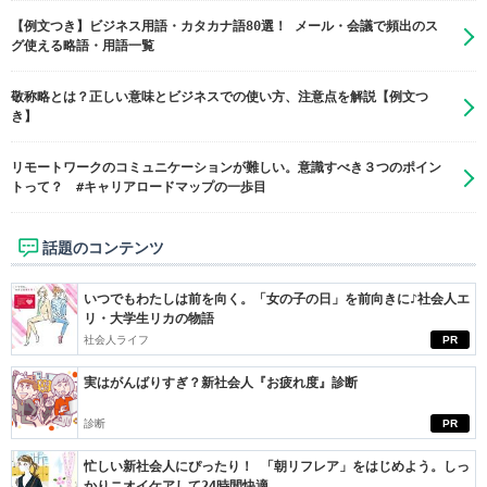
【例文つき】ビジネス用語・カタカナ語80選！ メール・会議で頻出のス
グ使える略語・用語一覧
敬称略とは？正しい意味とビジネスでの使い方、注意点を解説【例文つ
き】
リモートワークのコミュニケーションが難しい。意識すべき３つのポイン
トって？ #キャリアロードマップの一歩目
話題のコンテンツ
いつでもわたしは前を向く。「女の子の日」を前向きに♪社会人エ
リ・大学生リカの物語
社会人ライフ
PR
実はがんばりすぎ？新社会人『お疲れ度』診断
診断
PR
忙しい新社会人にぴったり！ 「朝リフレア」をはじめよう。しっ
かりニオイケアして24時間快適。