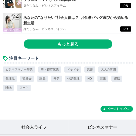
身だしなみ・ビジネスアイテム
PR
あなたの“なりたい”社会人像は？ お仕事バッグ選びから始める
新生活
身だしなみ・ビジネスアイテム
PR
もっと見る
注目キーワード
ビジネスマナー辞典
噂・都市伝説
ドキドキ
読書
大人の常識
管理職
歓迎会
謝罪
モテ
体調管理
NG
健康
運転
睡眠
スーツ
ページトップへ
社会人ライフ
ビジネスマナー