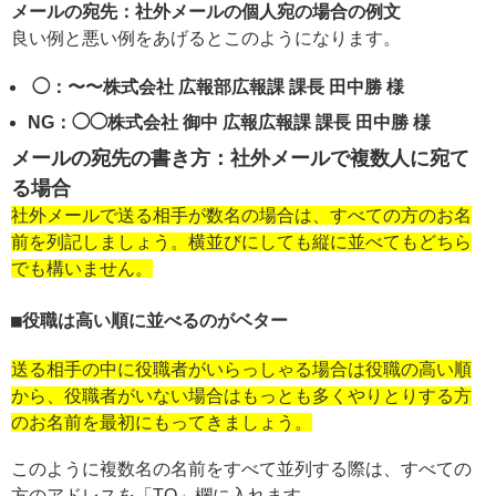
メールの宛先：社外メールの個人宛の場合の例文
良い例と悪い例をあげるとこのようになります。
◯：〜〜株式会社 広報部広報課 課長 田中勝 様
NG：◯◯株式会社 御中 広報広報課 課長 田中勝 様
メールの宛先の書き方：社外メールで複数人に宛て
る場合
社外メールで送る相手が数名の場合は、すべての方のお名
前を列記しましょう。横並びにしても縦に並べてもどちら
でも構いません。
役職は高い順に並べるのがベター
送る相手の中に役職者がいらっしゃる場合は役職の高い順
から、役職者がいない場合はもっとも多くやりとりする方
のお名前を最初にもってきましょう。
このように複数名の名前をすべて並列する際は、すべての
方のアドレスを「TO」欄に入れます。