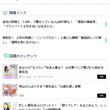
関連リンク
会社の同僚と「LINE」で繋がっている人は約7割も！ 「遅刻の連絡用」
「プライベートも付き合いがあるから」
神対応！ 上司や同僚に「こいつプロだ！」と感じた瞬間「徹底的にバグ探
し」「感情を表に出さない」
話題のコンテンツ
あなたの“なりたい”社会人像は？ お仕事バッグ選びから始める
新生活
身だしなみ・ビジネスアイテム
PR
実はがんばりすぎ？新社会人『お疲れ度』診断
診断
PR
忙しい新社会人にぴったり！ 「朝リフレア」をはじめよう。しっ
かりニオイケアして24時間快適。