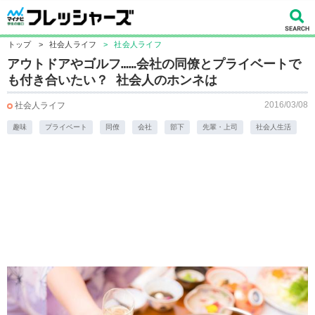
トップ
>
社会人ライフ
>
社会人ライフ
アウトドアやゴルフ……会社の同僚とプライベートで
も付き合いたい？ 社会人のホンネは
2016/03/08
社会人ライフ
趣味
プライベート
同僚
会社
部下
先輩・上司
社会人生活