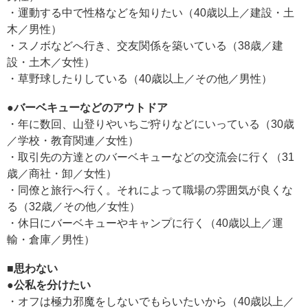
・運動する中で性格などを知りたい（40歳以上／建設・土
木／男性）
・スノボなどへ行き、交友関係を築いている（38歳／建
設・土木／女性）
・草野球したりしている（40歳以上／その他／男性）
●バーベキューなどのアウトドア
・年に数回、山登りやいちご狩りなどにいっている（30歳
／学校・教育関連／女性）
・取引先の方達とのバーベキューなどの交流会に行く（31
歳／商社・卸／女性）
・同僚と旅行へ行く。それによって職場の雰囲気が良くな
る（32歳／その他／女性）
・休日にバーベキューやキャンプに行く（40歳以上／運
輸・倉庫／男性）
■思わない
●公私を分けたい
・オフは極力邪魔をしないでもらいたいから（40歳以上／