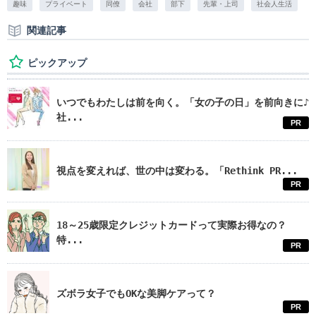
趣味
プライベート
同僚
会社
部下
先輩・上司
社会人生活
関連記事
ピックアップ
いつでもわたしは前を向く。「女の子の日」を前向きに♪
社...
PR
視点を変えれば、世の中は変わる。「Rethink PR...
PR
18～25歳限定クレジットカードって実際お得なの？
特...
PR
ズボラ女子でもOKな美脚ケアって？
PR