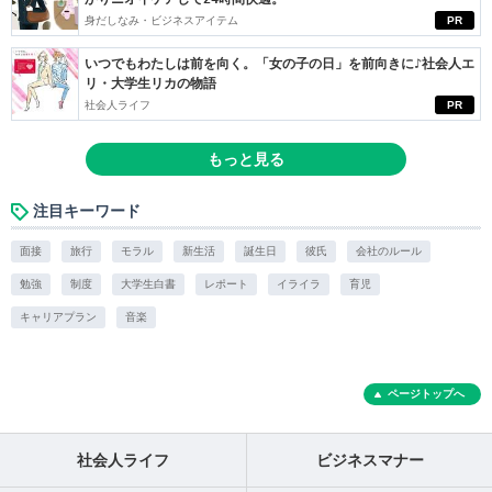
身だしなみ・ビジネスアイテム
PR
いつでもわたしは前を向く。「女の子の日」を前向きに♪社会人エ
リ・大学生リカの物語
社会人ライフ
PR
もっと見る
注目キーワード
面接
旅行
モラル
新生活
誕生日
彼氏
会社のルール
勉強
制度
大学生白書
レポート
イライラ
育児
キャリアプラン
音楽
ページトップへ
社会人ライフ
ビジネスマナー