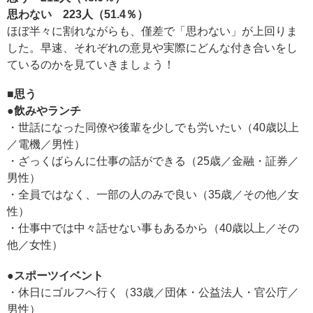
思わない 223人（51.4％）
ほぼ半々に割れながらも、僅差で「思わない」が上回りま
した。早速、それぞれの意見や実際にどんな付き合いをし
ているのかを見ていきましょう！
■思う
●飲みやランチ
・世話になった同僚や後輩を少しでも労いたい（40歳以上
／電機／男性）
・ざっくばらんに仕事の話ができる（25歳／金融・証券／
男性）
・全員ではなく、一部の人のみで良い（35歳／その他／女
性）
・仕事中では中々話せない事もあるから（40歳以上／その
他／女性）
●スポーツイベント
・休日にゴルフへ行く（33歳／団体・公益法人・官公庁／
男性）