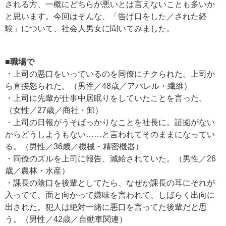
される方、一概にどちらが悪いとは言えないことも多いか
と思います。今回はそんな、「告げ口をした／された経
験」について、社会人男女に聞いてみました。
■職場で
・上司の悪口をいっているのを同僚にチクられた。上司か
ら直接怒られた。（男性／48歳／アパレル・繊維）
・上司に先輩が仕事中居眠りをしていたことを言った。
（女性／27歳／商社・卸）
・上司の日報がうそばっかりなことを社長に。証拠がない
からどうしようもない……と言われてそのままになってい
る。（男性／36歳／機械・精密機器）
・同僚のズルを上司に報告、減給されていた。（男性／26
歳／農林・水産）
・課長の陰口を後輩としてたら、なぜか課長の耳にそれが
入ってて、面と向かって嫌味を言われて、しばらく出向に
出された。犯人は絶対一緒に悪口を言ってた後輩だと思
う。（男性／42歳／自動車関連）