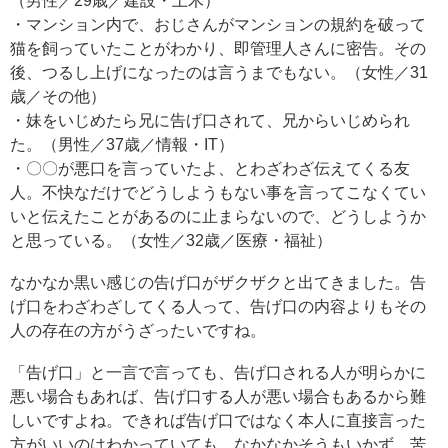
（男性／29歳／建設・土木）
・マンション内で、おじさんがマンションの規約を破って
猫を飼っていたことがわかり、即管理人さんに密告。その
後、つるし上げになったのは言うまでもない。（女性／31
歳／その他）
・妹をいじめたら兄に告げ口されて、兄からいじめられ
た。（男性／37歳／情報・IT）
・〇〇が悪口を言っていたよ、とわざわざ伝えてくる友
人。不快なだけでどうしようもない事を言ってこなくてい
いと伝えたことがあるのに止まらないので、どうしようか
と思っている。（女性／32歳／医療・福祉）
なかなか黒い感じの告げ口がザクザクと出てきました。告
げ口をわざわざしてくる人って、告げ口の内容よりもその
人の存在の方がうざったいですね。
「告げ口」と一言で言っても、告げ口される人が明らかに
悪い場合もあれば、告げ口する人が悪い場合もあるから難
しいですよね。できれば告げ口ではなく本人に直接言った
方がいいのはわかっていても、なかなかそうもいかず、苦