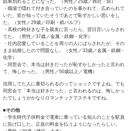
結果別れることになった。（男性／25歳／商社・卸）
・職場で隠れて付き合っていたのを暴かれて、広められて
いた。皆が知っていたそうであとで恥ずかしい思いをし
た。（女性／29歳／印刷・紙パルプ）
・高校の時好きな子を親友に言ったら、翌日言いふらされ
てた。（男性／37歳／金属・鉄鋼・化学）
・社内恋愛していることを周りの人にばらされたが、その
まま結婚したので問題なし。（女性／33歳／金属・鉄鋼・
化学）
・同窓会で、本当は好きだったが恥ずかしかったと言われ
て、悔しかった。（男性／50歳以上／電機）
信用してた人に裏切られるのってショックですよね。でも
同窓会で「本当は好きだった」と言われるのは、悔しかっ
たでしょうがかなりロマンチックでステキですね。
■その他
・学生時代子供料金で電車に乗っている知人のことを駅員
に告げ口した。正規の料金を払うようになったらしい。