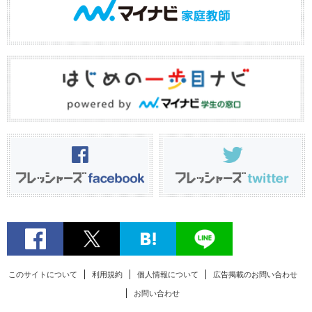
このサイトについて
利用規約
個人情報について
広告掲載のお問い合わせ
お問い合わせ