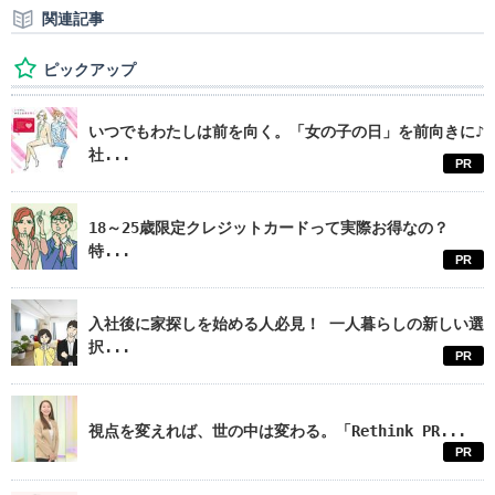
関連記事
ピックアップ
いつでもわたしは前を向く。「女の子の日」を前向きに♪
社...
PR
18～25歳限定クレジットカードって実際お得なの？
特...
PR
入社後に家探しを始める人必見！ 一人暮らしの新しい選
択...
PR
視点を変えれば、世の中は変わる。「Rethink PR...
PR