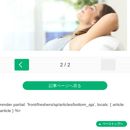
2 / 2
記事ページへ戻る
render partial: 'front/freshers/sp/articles/bottom_aja', locals: { article:
article } %>
ページトップへ