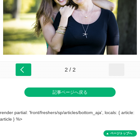
2 / 2
記事ページへ戻る
render partial: 'front/freshers/sp/articles/bottom_aja', locals: { article:
article } %>
ページトップへ