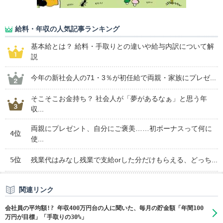
給料・年収の人気記事ランキング
基本給とは？ 給料・手取りとの違いや給与内訳について解
説
今年の新社会人の71・3％が初任給で両親・家族にプレゼ...
そこそこお金持ち？ 社会人が「夢があるなぁ」と思う年
収...
両親にプレゼント、自分にご褒美……初ボーナスって何に
4位
使...
5位
残業代はみなし残業で支給orした分だけもらえる、どっち...
関連リンク
会社員の平均額!? 年収400万円台の人に聞いた、毎月の貯金額「年間100
万円が目標」「手取りの30%」