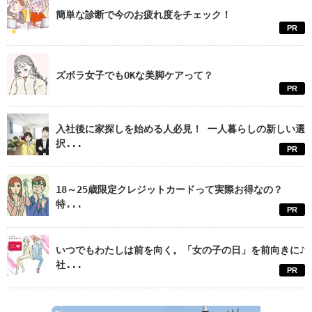
簡単な診断で今のお疲れ度をチェック！
PR
ズボラ女子でもOKな美脚ケアって？
PR
入社後に家探しを始める人必見！ 一人暮らしの新しい選
択...
PR
18～25歳限定クレジットカードって実際お得なの？
特...
PR
いつでもわたしは前を向く。「女の子の日」を前向きに♪
社...
PR