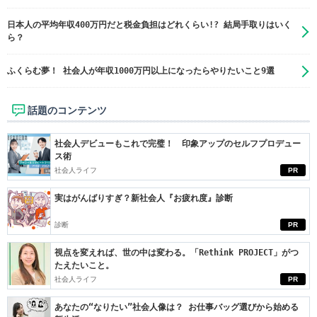
日本人の平均年収400万円だと税金負担はどれくらい!? 結局手取りはいく
ら？
ふくらむ夢！ 社会人が年収1000万円以上になったらやりたいこと9選
話題のコンテンツ
社会人デビューもこれで完璧！ 印象アップのセルフプロデュー
ス術
社会人ライフ
PR
実はがんばりすぎ？新社会人『お疲れ度』診断
診断
PR
視点を変えれば、世の中は変わる。「Rethink PROJECT」がつ
たえたいこと。
社会人ライフ
PR
あなたの“なりたい”社会人像は？ お仕事バッグ選びから始める