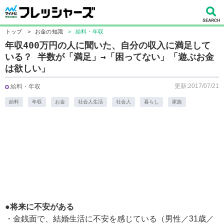
トップ
>
お金の知識
>
給料・年収
年収400万円の人に聞いた、自分の収入に満足して
いる？ 半数が「満足」→「困ってない」「遊ぶお金
は欲しい」
更新:2017/07/21
給料・年収
給料
年収
お金
社会人生活
社会人
暮らし
家族
●将来に不安がある
・金銭面で、結婚生活に不安を感じている（男性／31歳／