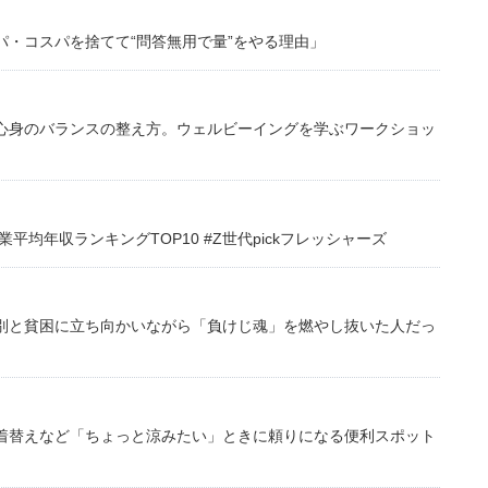
・コスパを捨てて“問答無用で量”をやる理由」
心身のバランスの整え方。ウェルビーイングを学ぶワークショッ
均年収ランキングTOP10 #Z世代pickフレッシャーズ
別と貧困に立ち向かいながら「負けじ魂」を燃やし抜いた人だっ
着替えなど「ちょっと涼みたい」ときに頼りになる便利スポット