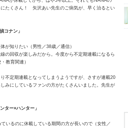
NAが休載してから、はや5年以上。それでもNANAの
当にたくさん！ 矢沢あい先生のご病気が、早く治るとい
探偵コナン」
体が知りたい（男性／38歳／通信）
伏線の回収が楽しみだから。今度から不定期連載になるら
校・教育関連）
り不定期連載となってしまうようですが、さすが連載20
楽しみにしているファンの方がたくさんいました。先生が
ハンター×ハンター」
めているのに休載している期間の方が長いので（女性／