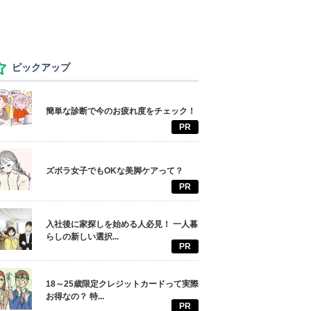
ピックアップ
簡単な診断で今のお疲れ度をチェック！
PR
ズボラ女子でもOKな美脚ケアって？
PR
入社後に家探しを始める人必見！ 一人暮
らしの新しい選択...
PR
18～25歳限定クレジットカードって実際
お得なの？ 特...
PR