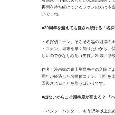
漫画家・作者の矢沢あい先生の急病でNA
再開を待ち続けているファンの方は本
いですね。
■20周年を超えても愛され続ける「名
・名探偵コナン。そろそろ黒の組織の正
・コナン。結末を早く知りたいから。
しいのでかなり心配（男性／29歳／学
作者・漫画家の青山剛昌先生の入院によ
周年が経過した名探偵コナン。刊行を
回復されることを願うばかりです。
■出ないからこそ期待度が高まる？ 「
・ハンターハンター。もう15年以上集