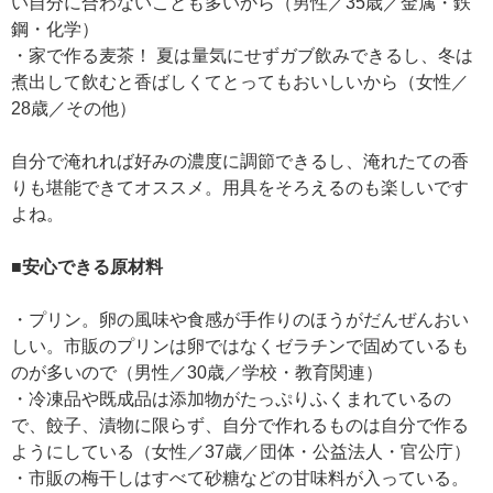
い自分に合わないことも多いから（男性／35歳／金属・鉄
鋼・化学）
・家で作る麦茶！ 夏は量気にせずガブ飲みできるし、冬は
煮出して飲むと香ばしくてとってもおいしいから（女性／
28歳／その他）
自分で淹れれば好みの濃度に調節できるし、淹れたての香
りも堪能できてオススメ。用具をそろえるのも楽しいです
よね。
■安心できる原材料
・プリン。卵の風味や食感が手作りのほうがだんぜんおい
しい。市販のプリンは卵ではなくゼラチンで固めているも
のが多いので（男性／30歳／学校・教育関連）
・冷凍品や既成品は添加物がたっぷりふくまれているの
で、餃子、漬物に限らず、自分で作れるものは自分で作る
ようにしている（女性／37歳／団体・公益法人・官公庁）
・市販の梅干しはすべて砂糖などの甘味料が入っている。