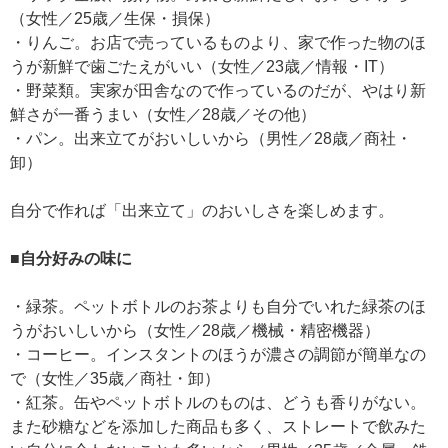
（女性／25歳／生保・損保）
・りんご。お店で売っているものより、家で作った物のほ
うが新鮮で歯ごたえがいい（女性／23歳／情報・IT）
・野菜類。実家が田舎なので作っているのだが、やはり新
鮮さが一番うまい（女性／28歳／その他）
・パン。出来立てがおいしいから（男性／28歳／商社・
卸）
自分で作れば「出来立て」のおいしさを楽しめます。
■自分好みの味に
・緑茶。ペットボトルのお茶よりも自分でいれた緑茶のほ
うがおいしいから（女性／28歳／機械・精密機器）
・コーヒー。インスタントのほうが濃さの調節が簡単なの
で（女性／35歳／商社・卸）
・紅茶。缶やペットボトルのものは、どうも香りがない。
また砂糖などを添加した商品も多く、ストレートで飲みた