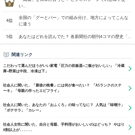
い...
全国の「グーとパー」での組み分け、地方によってこんな
4位
に違う
5位
あなたはどれを読んでた？ 各新聞社の朝刊4コマの歴史「...
関連リンク
こだわって選んだほうがいい家電「圧力の炊飯器→ご飯がおいしい」「冷蔵
庫→野菜は中段、冷凍は下」
社会人に聞いた、「最後の晩餐」には何が食べたい？ 「A5ランクのステ
ーキ」「母親の作ったエビフライ」
社会人に聞いた、あなたの「おふくろ」の味ってなに？ 人気は「味噌汁」
「ポテサラ」「カレー」
社会人女性に聞いた、自分と母親、手料理がおいしいのはどっち？ やはり
8割以上が......