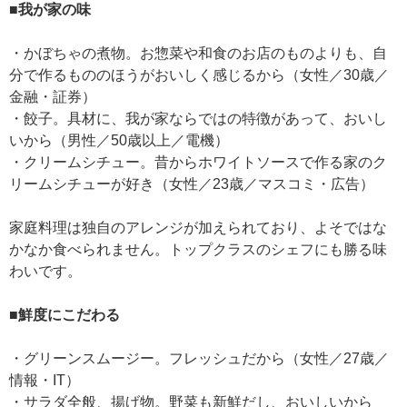
■我が家の味
・かぼちゃの煮物。お惣菜や和食のお店のものよりも、自
分で作るもののほうがおいしく感じるから（女性／30歳／
金融・証券）
・餃子。具材に、我が家ならではの特徴があって、おいし
いから（男性／50歳以上／電機）
・クリームシチュー。昔からホワイトソースで作る家のク
リームシチューが好き（女性／23歳／マスコミ・広告）
家庭料理は独自のアレンジが加えられており、よそではな
かなか食べられません。トップクラスのシェフにも勝る味
わいです。
■鮮度にこだわる
・グリーンスムージー。フレッシュだから（女性／27歳／
情報・IT）
・サラダ全般、揚げ物。野菜も新鮮だし、おいしいから