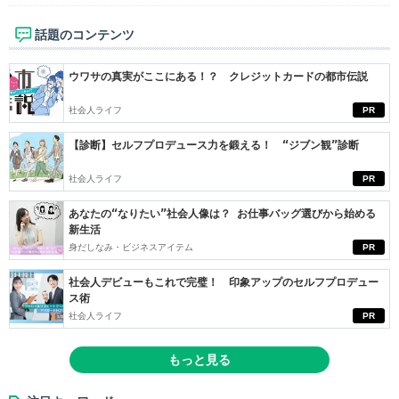
話題のコンテンツ
ウワサの真実がここにある！？ クレジットカードの都市伝説
社会人ライフ
PR
【診断】セルフプロデュース力を鍛える！ “ジブン観”診断
社会人ライフ
PR
あなたの“なりたい”社会人像は？ お仕事バッグ選びから始める
新生活
身だしなみ・ビジネスアイテム
PR
社会人デビューもこれで完璧！ 印象アップのセルフプロデュー
ス術
社会人ライフ
PR
もっと見る