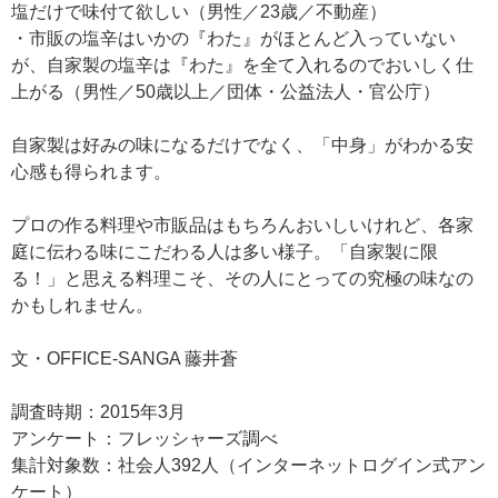
塩だけで味付て欲しい（男性／23歳／不動産）
・市販の塩辛はいかの『わた』がほとんど入っていない
が、自家製の塩辛は『わた』を全て入れるのでおいしく仕
上がる（男性／50歳以上／団体・公益法人・官公庁）
自家製は好みの味になるだけでなく、「中身」がわかる安
心感も得られます。
プロの作る料理や市販品はもちろんおいしいけれど、各家
庭に伝わる味にこだわる人は多い様子。「自家製に限
る！」と思える料理こそ、その人にとっての究極の味なの
かもしれません。
文・OFFICE-SANGA 藤井蒼
調査時期：2015年3月
アンケート：フレッシャーズ調べ
集計対象数：社会人392人（インターネットログイン式アン
ケート）