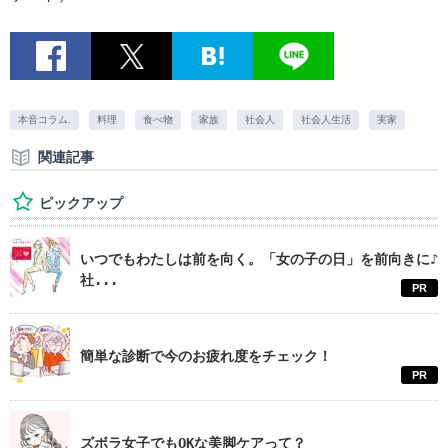
本音コラム.
料理
食べ物
家族
社会人
社会人生活
実家
関連記事
ピックアップ
いつでもわたしは前を向く。「女の子の日」を前向きに♪
社...
PR
簡単な診断で今のお疲れ度をチェック！
PR
ズボラ女子でもOKな美脚ケアって？