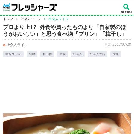
トップ
>
社会人ライフ
>
社会人ライフ
プロより上!? 外食や買ったものより「自家製のほ
うがおいしい」と思う食べ物「プリン」「梅干し」
更新:2017/07/28
社会人ライフ
本音コラム.
料理
食べ物
家族
社会人
社会人生活
実家