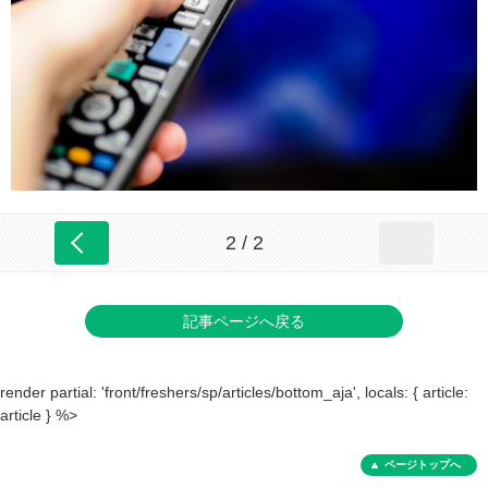
2 / 2
記事ページへ戻る
render partial: 'front/freshers/sp/articles/bottom_aja', locals: { article:
article } %>
ページトップへ