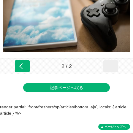
2 / 2
記事ページへ戻る
render partial: 'front/freshers/sp/articles/bottom_aja', locals: { article:
article } %>
ページトップへ