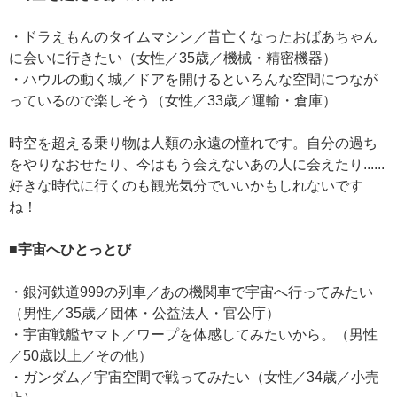
・ドラえもんのタイムマシン／昔亡くなったおばあちゃん
に会いに行きたい（女性／35歳／機械・精密機器）
・ハウルの動く城／ドアを開けるといろんな空間につなが
っているので楽しそう（女性／33歳／運輸・倉庫）
時空を超える乗り物は人類の永遠の憧れです。自分の過ち
をやりなおせたり、今はもう会えないあの人に会えたり......
好きな時代に行くのも観光気分でいいかもしれないです
ね！
■宇宙へひとっとび
・銀河鉄道999の列車／あの機関車で宇宙へ行ってみたい
（男性／35歳／団体・公益法人・官公庁）
・宇宙戦艦ヤマト／ワープを体感してみたいから。（男性
／50歳以上／その他）
・ガンダム／宇宙空間で戦ってみたい（女性／34歳／小売