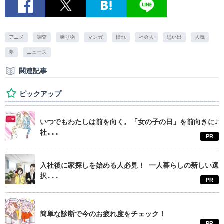
アニメ
調査
乗り物
マンガ
憧れ
社会人
思い出
人気
夢
ニュース
関連記事
ピックアップ
いつでもわたしは前を向く。「女の子の日」を前向きに♪
社...
PR
入社後に家探しを始める人必見！ 一人暮らしの新しい選
択...
PR
簡単な診断で今のお疲れ度をチェック！
PR