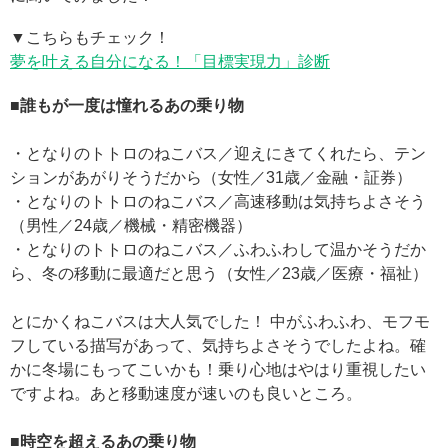
▼こちらもチェック！
夢を叶える自分になる！「目標実現力」診断
■誰もが一度は憧れるあの乗り物
・となりのトトロのねこバス／迎えにきてくれたら、テン
ションがあがりそうだから（女性／31歳／金融・証券）
・となりのトトロのねこバス／高速移動は気持ちよさそう
（男性／24歳／機械・精密機器）
・となりのトトロのねこバス／ふわふわして温かそうだか
ら、冬の移動に最適だと思う（女性／23歳／医療・福祉）
とにかくねこバスは大人気でした！ 中がふわふわ、モフモ
フしている描写があって、気持ちよさそうでしたよね。確
かに冬場にもってこいかも！乗り心地はやはり重視したい
ですよね。あと移動速度が速いのも良いところ。
■時空を超えるあの乗り物