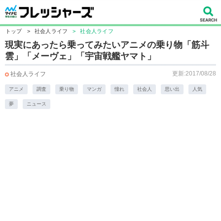
トップ
>
社会人ライフ
>
社会人ライフ
現実にあったら乗ってみたいアニメの乗り物「筋斗
雲」「メーヴェ」「宇宙戦艦ヤマト」
更新:2017/08/28
社会人ライフ
アニメ
調査
乗り物
マンガ
憧れ
社会人
思い出
人気
夢
ニュース