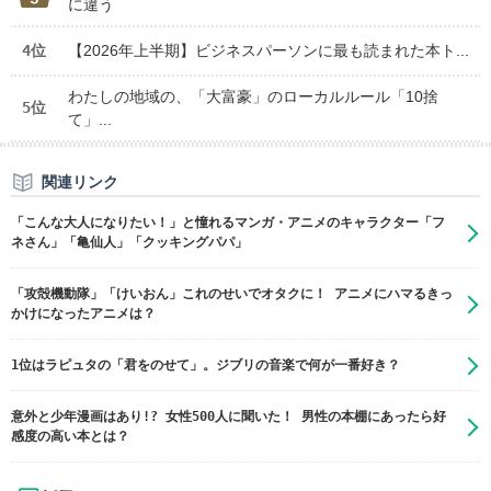
に違う
4位
【2026年上半期】ビジネスパーソンに最も読まれた本ト...
わたしの地域の、「大富豪」のローカルルール「10捨
5位
て」...
関連リンク
「こんな大人になりたい！」と憧れるマンガ・アニメのキャラクター「フ
ネさん」「亀仙人」「クッキングパパ」
「攻殻機動隊」「けいおん」これのせいでオタクに！ アニメにハマるきっ
かけになったアニメは？
1位はラピュタの「君をのせて」。ジブリの音楽で何が一番好き？
意外と少年漫画はあり!? 女性500人に聞いた！ 男性の本棚にあったら好
感度の高い本とは？