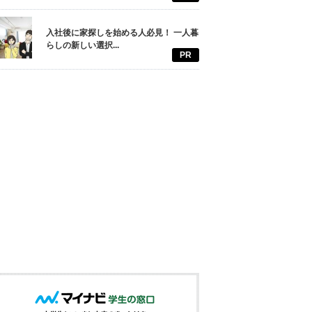
入社後に家探しを始める人必見！ 一人暮
らしの新しい選択...
PR