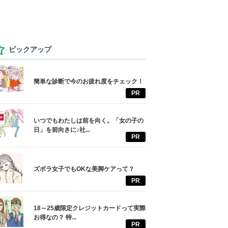
ピックアップ
簡単な診断で今のお疲れ度をチェック！
PR
いつでもわたしは前を向く。「女の子の
日」を前向きに♪社...
PR
ズボラ女子でもOKな美脚ケアって？
PR
18～25歳限定クレジットカードって実際
お得なの？ 特...
PR