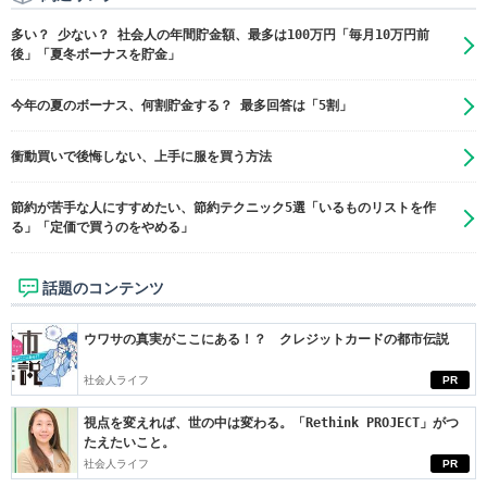
多い？ 少ない？ 社会人の年間貯金額、最多は100万円「毎月10万円前
後」「夏冬ボーナスを貯金」
今年の夏のボーナス、何割貯金する？ 最多回答は「5割」
衝動買いで後悔しない、上手に服を買う方法
節約が苦手な人にすすめたい、節約テクニック5選「いるものリストを作
る」「定価で買うのをやめる」
話題のコンテンツ
ウワサの真実がここにある！？ クレジットカードの都市伝説
社会人ライフ
PR
視点を変えれば、世の中は変わる。「Rethink PROJECT」がつ
たえたいこと。
社会人ライフ
PR