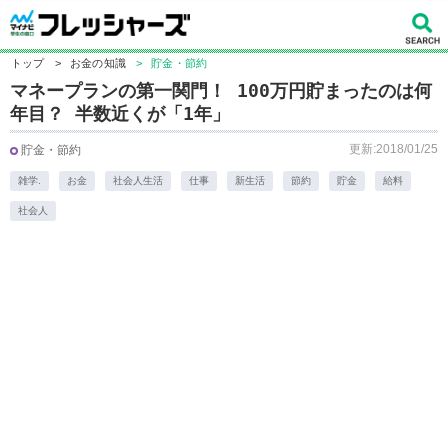
トップ
>
お金の知識
>
貯金・節約
マネープランの第一関門！ 100万円貯まったのは何
年目？ 半数近くが「1年」
更新:2018/01/25
貯金・節約
雑学.
お金
社会人生活
仕事
新生活
節約
貯金
給料
社会人