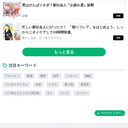
実はがんばりすぎ？新社会人『お疲れ度』診断
診断
PR
忙しい新社会人にぴったり！ 「朝リフレア」をはじめよう。しっ
かりニオイケアして24時間快適。
身だしなみ・ビジネスアイテム
PR
もっと見る
注目キーワード
アルバイト
動物
運勢
新卒
レポート
睡眠
ビジネスアイテム
失敗
スマホ
乗り物
菊池良
スグ使えるビジネス用語集
ネコ
ドレス
コーヒー
ページトップへ