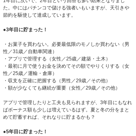
1年目に次いで、2年目という回答も多い結果となりまし
た。中にはパチンコで儲ける強者いもいますが、天引きや
節約を駆使して達成しています。
●3年目に貯まった！
・お菓子を買わない。必要最低限のモノしか買わない（男
性／31歳／自動車関連）
・アプリで管理する（女性／25歳／建築・土木）
・最初に月で使うお金を決めてその額でやりくりする（女
性／25歳／運輸・倉庫）
・収支を正確に把握する（男性／29歳／その他）
・額が少なくても継続が重要（女性／29歳／その他）
アプリで管理したりと工夫も見られますが、3年目にもなれ
ばボーナス額も少しは増えているはず。夏と冬の分をまと
めて貯蓄すれば、それなりに貯まるかも？
●5年目に貯まった！