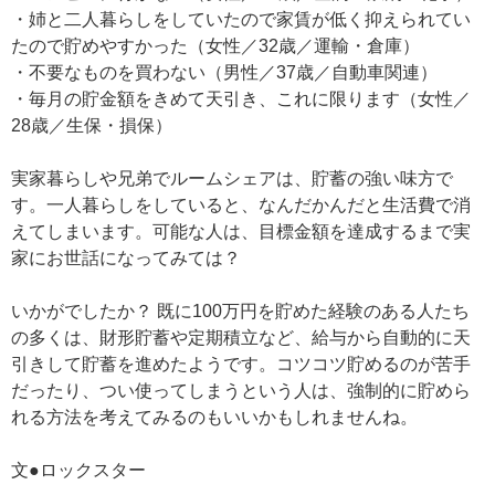
・姉と二人暮らしをしていたので家賃が低く抑えられてい
たので貯めやすかった（女性／32歳／運輸・倉庫）
・不要なものを買わない（男性／37歳／自動車関連）
・毎月の貯金額をきめて天引き、これに限ります（女性／
28歳／生保・損保）
実家暮らしや兄弟でルームシェアは、貯蓄の強い味方で
す。一人暮らしをしていると、なんだかんだと生活費で消
えてしまいます。可能な人は、目標金額を達成するまで実
家にお世話になってみては？
いかがでしたか？ 既に100万円を貯めた経験のある人たち
の多くは、財形貯蓄や定期積立など、給与から自動的に天
引きして貯蓄を進めたようです。コツコツ貯めるのが苦手
だったり、つい使ってしまうという人は、強制的に貯めら
れる方法を考えてみるのもいいかもしれませんね。
文●ロックスター