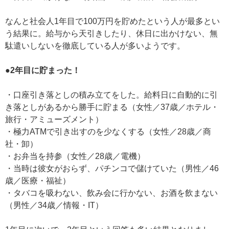
なんと社会人1年目で100万円を貯めたという人が最多とい
う結果に。給与から天引きしたり、休日に出かけない、無
駄遣いしないを徹底している人が多いようです。
●2年目に貯まった！
・口座引き落としの積み立てをした。給料日に自動的に引
き落としがあるから勝手に貯まる（女性／37歳／ホテル・
旅行・アミューズメント）
・極力ATMで引き出すのを少なくする（女性／28歳／商
社・卸）
・お弁当を持参（女性／28歳／電機）
・当時は彼女がおらず、パチンコで儲けていた（男性／46
歳／医療・福祉）
・タバコを吸わない、飲み会に行かない、お酒を飲まない
（男性／34歳／情報・IT）