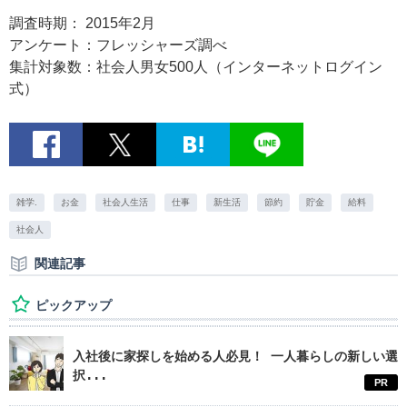
調査時期： 2015年2月
アンケート：フレッシャーズ調べ
集計対象数：社会人男女500人（インターネットログイン
式）
雑学.
お金
社会人生活
仕事
新生活
節約
貯金
給料
社会人
関連記事
ピックアップ
入社後に家探しを始める人必見！ 一人暮らしの新しい選
択...
PR