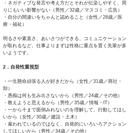
・ネガティブな発言や考え方だとそれが伝染しやすく、周
りにもいい影響がない（男性／32歳／マスコミ・広告）
・自分の間違いをちゃんと認めること（女性／28歳／医
療・福祉）
明るさや素直さ、あいさつができる、コミュニケーション
が取れるなど、仕事よりまずは性格に重点を置く先輩が多
いようです。
2．自発性重視型
・一生懸命頑張る人が好きだから（女性／31歳／商社・
卸）
・愚痴は何も生み出さないから（男性／24歳／その他）
・教えようと思えるから（男性／35歳／情報・IT）
・一から十まで面倒みれないのを理解して、行動してほし
いから（女性／30歳／建設・土木）
・雇われているのではなく、自発的にいろいろアクション
してほしいから（男性／34歳／その他）