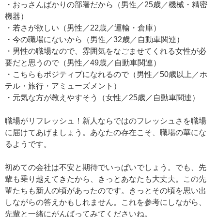
・おっさんばかりの部署だから（男性／25歳／機械・精密
機器）
・若さが欲しい（男性／22歳／運輸・倉庫）
・今の職場にないから（男性／32歳／自動車関連）
・男性の職場なので、雰囲気をなごませてくれる女性が必
要だと思うので（男性／49歳／自動車関連）
・こちらもポジティブになれるので（男性／50歳以上／ホ
テル・旅行・アミューズメント）
・元気な方が教えやすそう（女性／25歳／自動車関連）
職場がリフレッシュ！新人ならではのフレッシュさを職場
に届けてあげましょう。あなたの存在こそ、職場の華にな
るようです。
初めての会社は不安と期待でいっぱいでしょう。でも、先
輩も乗り越えてきたから、きっとあなたも大丈夫。この先
輩たちも新人の頃があったのです。きっとその頃を思い出
しながらの答えかもしれません。これを参考にしながら、
先輩と一緒にがんばってみてくださいね。