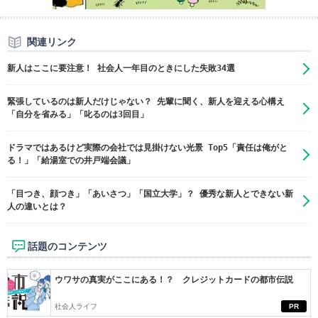
関連リンク
新人はここに要注意！ 社会人一年目のときにした失敗34選
緊張しているのは新人だけじゃない？ 先輩に聞く、新人を迎える心構え
「自分を省みる」「叱るのは3回目」
ドラマではあるけど実際の会社では見掛けない光景 Top5「責任は俺がと
る！」「給湯室での井戸端会議」
「目つき、顔つき」「あいさつ」「国立大学」？ 優秀な新人とできない新
人の違いとは？
話題のコンテンツ
ウワサの真実がここにある！？ クレジットカードの都市伝説
社会人ライフ
PR