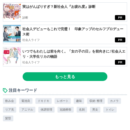
実はがんばりすぎ？新社会人『お疲れ度』診断
診断
PR
社会人デビューもこれで完璧！ 印象アップのセルフプロデュー
ス術
社会人ライフ
PR
いつでもわたしは前を向く。「女の子の日」を前向きに♪社会人エ
リ・大学生リカの物語
社会人ライフ
PR
もっと見る
注目キーワード
飲み会
菊池良
ドキドキ
レポート
趣味
収納･整理
カメラ
リア充
アニマル
体調管理
冠婚葬祭
名刺
男女
トイレ
髪型