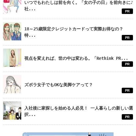
いつでもわたしは前を向く。「女の子の日」を前向きに♪
社...
PR
18～25歳限定クレジットカードって実際お得なの？
特...
PR
視点を変えれば、世の中は変わる。「Rethink PR...
PR
ズボラ女子でもOKな美脚ケアって？
PR
入社後に家探しを始める人必見！ 一人暮らしの新しい選
択...
PR