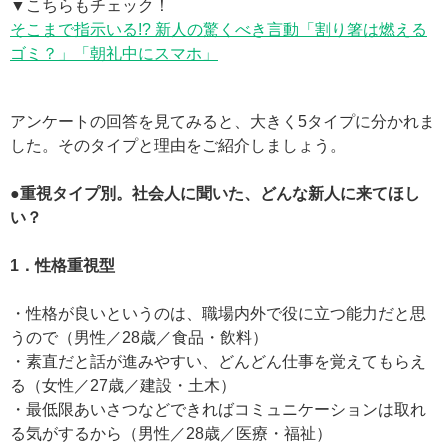
▼こちらもチェック！
そこまで指示いる!? 新人の驚くべき言動「割り箸は燃える
ゴミ？」「朝礼中にスマホ」
アンケートの回答を見てみると、大きく5タイプに分かれま
した。そのタイプと理由をご紹介しましょう。
●重視タイプ別。社会人に聞いた、どんな新人に来てほし
い？
1．性格重視型
・性格が良いというのは、職場内外で役に立つ能力だと思
うので（男性／28歳／食品・飲料）
・素直だと話が進みやすい、どんどん仕事を覚えてもらえ
る（女性／27歳／建設・土木）
・最低限あいさつなどできればコミュニケーションは取れ
る気がするから（男性／28歳／医療・福祉）