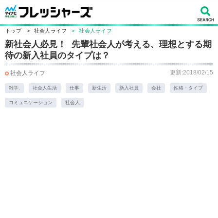
トップ
>
社会人ライフ
>
社会人ライフ
新社会人必見！ 先輩社会人が考える、理想とする期
待の新入社員のタイプは？
更新:2018/02/15
社会人ライフ
雑学.
社会人生活
仕事
新生活
新入社員
会社
性格・タイプ
コミュニケーション
社会人