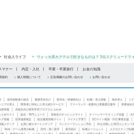
>
社会人ライフ
>
ウォッカ系カクテルで好きなものは？ 3位スクリュードライ
スマナー
内定・入社
卒業・卒業旅行
お金の知識
用規約
個人情報について
広告掲載のお問い合わせ
お問い合わせ
活
留学経験者の就活
看護学生向け
医学生・研修医向け
転職・求人情報
海外求人
ミド
シニアの求人
障害者に特化した求人紹介サービス
フリーランス・副業向け業務委託案件
医療福祉
進路情報
高校生向け探究学習プログラム Locus
まとめサイト
総合・専門ニュース
高校生のチャレンジサイト
ティーンマーケティング支援
大
ング情報
世界遺産検定
総合農業情報サイト
マイナビ子育て
ECサイト構築・D2C事業支援
情報メディア
お買い物サポートメディア
マンスリーマンション予約
AIを活用したSEOコンテンツ
Web・ゲーム業界の転職
20代・第二新卒
新卒紹介
転職エージェント
エグゼクティブ転職