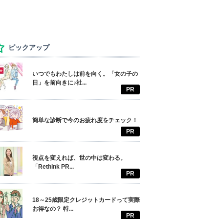
ピックアップ
いつでもわたしは前を向く。「女の子の
日」を前向きに♪社...
PR
簡単な診断で今のお疲れ度をチェック！
PR
視点を変えれば、世の中は変わる。
「Rethink PR...
PR
18～25歳限定クレジットカードって実際
お得なの？ 特...
PR