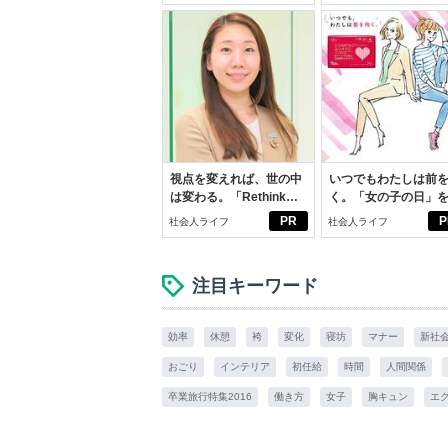
イケアして24時間快
スアイテム
視点を変えれば、世の中
いつでもわたしは前
は変わる。「Rethink
く。「女の子の日」
PROJECT」がつたえた
向きに♪社会人エリ・
PR
P
社会人ライフ
社会人ライフ
いこと。
学生リカの物語
注目キーワード
効率
休憩
袴
変化
寝坊
マナー
新社
おごり
インテリア
初任給
時間
人間関係
卒業旅行特集2016
働き方
女子
胸キュン
エ