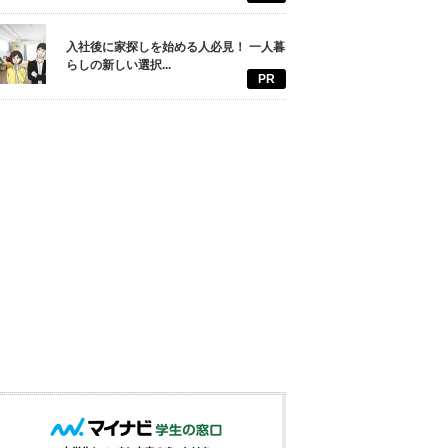
入社後に家探しを始める人必見！ 一人暮
らしの新しい選択...
PR