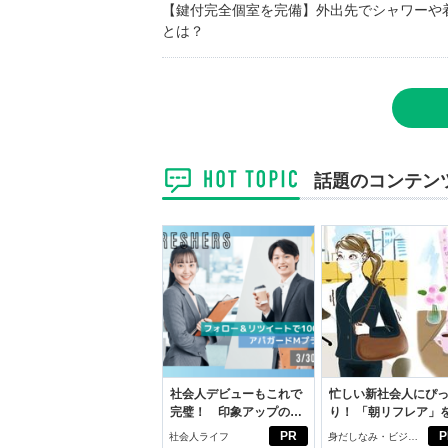
【鍵付完全個室を完備】外出先でシャワーや
とは？
話題のコンテン
社会人デビューもこれで
忙しい新社会人にぴ
完璧！ 印象アップのセ
り！ 「朝リフレア」
ルフプロデュース術
じめよう。しっかり
PR
P
社会人ライフ
身だしなみ・ビジネ