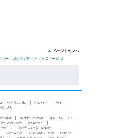
ページトップへ
バー、2位ソルティドッグ 2ページ目
ル・ハイクラスの求人
アルバイト
パート
介護の求人
学生活情報
働く女性の生活情報
雑誌・書籍・ソフト
My CareerStudy
My CareerID
支援ツール
高齢者施設検索・介護相談
会計士の転職
税理士の求人・転職
顧問紹介