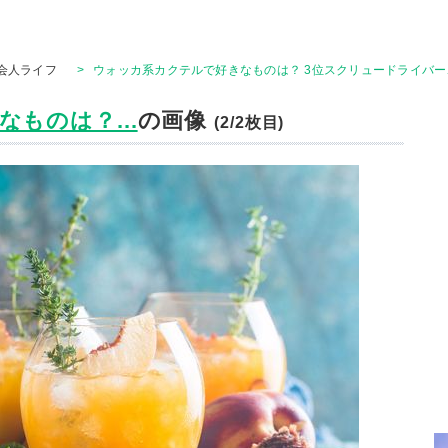
会人ライフ
>
ウォッカ系カクテルで好きなものは？ 3位スクリュードライバー
ものは？...
の画像
(2/2枚目)