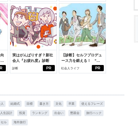
適。
スアイテム
を向
実はがんばりすぎ？新社
【診断】セルフプロデュ
を前
会人『お疲れ度』診断
ース力を鍛える！ “ジ
大
ブン観”診断
R
PR
PR
診断
社会人ライフ
会人
結婚式
目標
書き方
文化
卒業
使えるフレーズ
人生設計
投資
ランキング
出会い
懇親会
旅行ハック
クセル
海外旅行