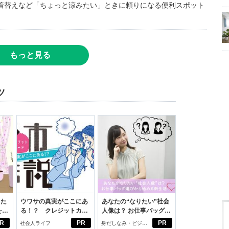
着替えなど「ちょっと涼みたい」ときに頼りになる便利スポット
もっと見る
ツ
った
ウワサの真実がここにあ
あなたの“なりたい”社会
をは
る！？ クレジットカー
人像は？ お仕事バッグ選
ニオ
ドの都市伝説
びから始める新生活
R
PR
PR
社会人ライフ
身だしなみ・ビジネ