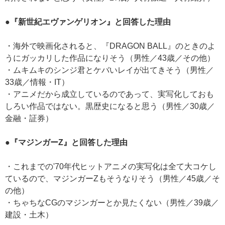
●『新世紀エヴァンゲリオン』と回答した理由
・海外で映画化されると、『DRAGON BALL』のときのよ
うにガッカリした作品になりそう（男性／43歳／その他）
・ムキムキのシンジ君とケバいレイが出てきそう（男性／
33歳／情報・IT）
・アニメだから成立しているのであって、実写化しておも
しろい作品ではない。黒歴史になると思う（男性／30歳／
金融・証券）
●『マジンガーZ』と回答した理由
・これまでの'70年代ヒットアニメの実写化は全て大コケし
ているので、マジンガーZもそうなりそう（男性／45歳／そ
の他）
・ちゃちなCGのマジンガーとか見たくない（男性／39歳／
建設・土木）