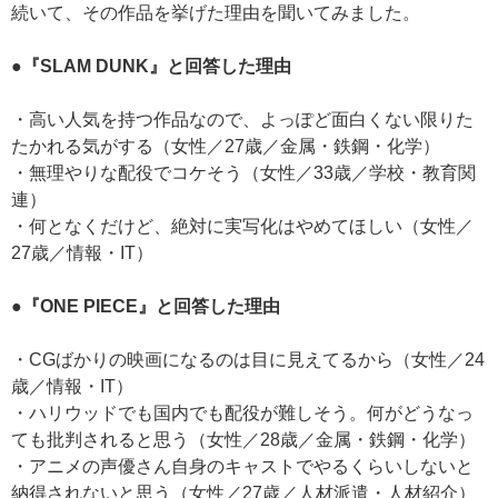
続いて、その作品を挙げた理由を聞いてみました。
●『SLAM DUNK』と回答した理由
・高い人気を持つ作品なので、よっぽど面白くない限りた
たかれる気がする（女性／27歳／金属・鉄鋼・化学）
・無理やりな配役でコケそう（女性／33歳／学校・教育関
連）
・何となくだけど、絶対に実写化はやめてほしい（女性／
27歳／情報・IT）
●『ONE PIECE』と回答した理由
・CGばかりの映画になるのは目に見えてるから（女性／24
歳／情報・IT）
・ハリウッドでも国内でも配役が難しそう。何がどうなっ
ても批判されると思う（女性／28歳／金属・鉄鋼・化学）
・アニメの声優さん自身のキャストでやるくらいしないと
納得されないと思う（女性／27歳／人材派遣・人材紹介）