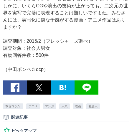
しかに、いくらCGや演出の技術が上がっても、二次元の世
界を実写で完璧に表現することは難しいですよね。みなさ
んには、実写化に嫌な予感がする漫画・アニメ作品はあり
ますか？
調査期間：2015/2（フレッシャーズ調べ）
調査対象：社会人男女
有効回答件数：500件
（中田ボンベ＠dcp）
本音コラム.
アニメ
マンガ
人気
映画
社会人
関連記事
ピックアップ