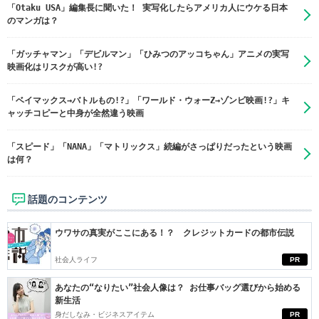
「Otaku USA」編集長に聞いた！ 実写化したらアメリカ人にウケる日本
のマンガは？
「ガッチャマン」「デビルマン」「ひみつのアッコちゃん」アニメの実写
映画化はリスクが高い!?
「ベイマックス→バトルもの!?」「ワールド・ウォーZ→ゾンビ映画!?」キ
ャッチコピーと中身が全然違う映画
「スピード」「NANA」「マトリックス」続編がさっぱりだったという映画
は何？
話題のコンテンツ
ウワサの真実がここにある！？ クレジットカードの都市伝説
社会人ライフ
PR
あなたの“なりたい”社会人像は？ お仕事バッグ選びから始める
新生活
身だしなみ・ビジネスアイテム
PR