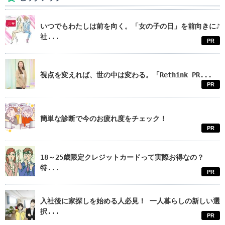
いつでもわたしは前を向く。「女の子の日」を前向きに♪
社...
PR
視点を変えれば、世の中は変わる。「Rethink PR...
PR
簡単な診断で今のお疲れ度をチェック！
PR
18～25歳限定クレジットカードって実際お得なの？
特...
PR
入社後に家探しを始める人必見！ 一人暮らしの新しい選
択...
PR