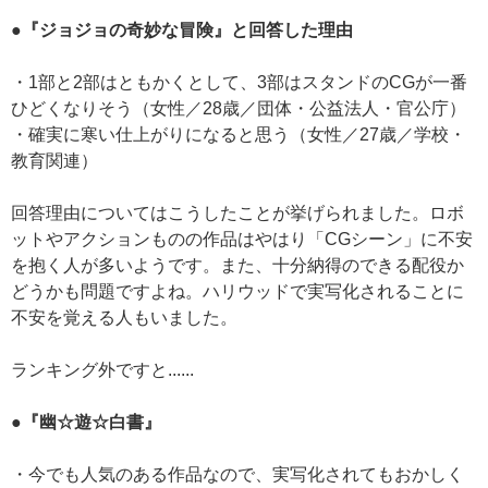
●『ジョジョの奇妙な冒険』と回答した理由
・1部と2部はともかくとして、3部はスタンドのCGが一番
ひどくなりそう（女性／28歳／団体・公益法人・官公庁）
・確実に寒い仕上がりになると思う（女性／27歳／学校・
教育関連）
回答理由についてはこうしたことが挙げられました。ロボ
ットやアクションものの作品はやはり「CGシーン」に不安
を抱く人が多いようです。また、十分納得のできる配役か
どうかも問題ですよね。ハリウッドで実写化されることに
不安を覚える人もいました。
ランキング外ですと......
●『幽☆遊☆白書』
・今でも人気のある作品なので、実写化されてもおかしく