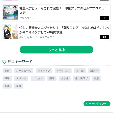
社会人デビューもこれで完璧！ 印象アップのセルフプロデュー
ス術
社会人ライフ
PR
忙しい新社会人にぴったり！ 「朝リフレア」をはじめよう。しっ
かりニオイケアして24時間快適。
身だしなみ・ビジネスアイテム
PR
もっと見る
注目キーワード
鼻歌
スケジュール
アドバイス
身だしなみ
女子旅
謝恩会
職場
スポーツ
エンタメ
謝罪
大学生
旅の裏ワザ
役職
基本
災害
ページトップへ