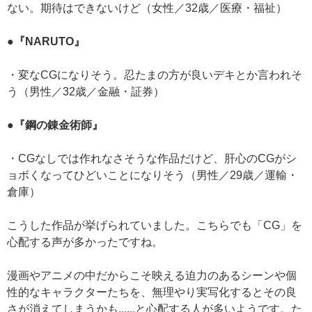
ない。期待はできないけど（女性／32歳／医療・福祉）
●『NARUTO』
・変なCGになりそう。忍たまの方が良いデキとか言われそ
う（男性／32歳／金融・証券）
●『鋼の錬金術師』
・CGなしでは作れなさそうな作品だけど、肝心のCGがシ
ョボくなってひどいことになりそう（男性／29歳／運輸・
倉庫）
こうした作品が挙げられていました。こちらでも「CG」を
心配する声が多かったですね。
漫画やアニメの中だからこそ映える迫力のあるシーンや個
性的なキャラクターたちを、無理やり実写化するとその良
さが消えてしまうかも......と心配する人が多いようです。た