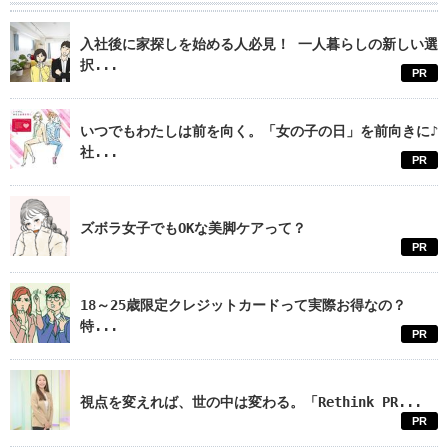
入社後に家探しを始める人必見！ 一人暮らしの新しい選
択...
PR
いつでもわたしは前を向く。「女の子の日」を前向きに♪
社...
PR
ズボラ女子でもOKな美脚ケアって？
PR
18～25歳限定クレジットカードって実際お得なの？
特...
PR
視点を変えれば、世の中は変わる。「Rethink PR...
PR