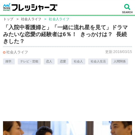
トップ
>
社会人ライフ
>
社会人ライフ
「入院中看護婦と」「一緒に流れ星を見て」ドラマ
みたいな恋愛の経験者は6％！ きっかけは？ 長続
きした？
更新:2018/03/15
社会人ライフ
雑学.
テレビ・芸能
恋人
恋愛
社会人
社会人生活
人間関係