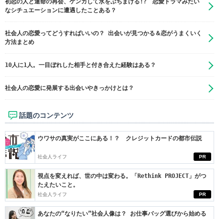
初恋の人と運命の再会、ケンカして水をぶちまける!? 恋愛ドラマみたい
なシチュエーションに遭遇したことある？
社会人の恋愛ってどうすればいいの？ 出会いが見つかる＆恋がうまくいく
方法まとめ
10人に1人。一目ぼれした相手と付き合えた経験はある？
社会人の恋愛に発展する出会いやきっかけとは？
話題のコンテンツ
ウワサの真実がここにある！？ クレジットカードの都市伝説
社会人ライフ
PR
視点を変えれば、世の中は変わる。「Rethink PROJECT」がつ
たえたいこと。
社会人ライフ
PR
あなたの“なりたい”社会人像は？ お仕事バッグ選びから始める