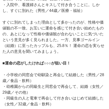
・入院中、看護婦さんとキスして付き合うことに。しか
し、すぐに別れた（男性／44歳／医療・福祉）
すぐに別れてしまった理由として多かったのが、性格や価
値観の不一致。お互いに運命を感じて付き合い始めたもの
の、あとになって性格や価値観が合わないことに気づいた
という意見が多く見られました。一方、見事ゴールイン
（結婚）に至ったカップルも、25.8％！ 運命の恋を実らせ
た人の意見を聞いてみましょう。
■運命の恋がしたければ○○○が狙い目！
・小学校の同窓会で幼馴染と再会して結婚した（男性／28
歳／食品・飲料）
・幼稚園からの同級生と同窓会で再会して、結婚（女性／
29歳／その他）
・同級生の人と電車で再会して付き合いはじめて結婚した
（女性／32歳／食品・飲料）