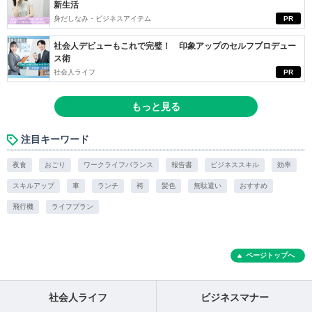
新生活
身だしなみ・ビジネスアイテム
PR
社会人デビューもこれで完璧！ 印象アップのセルフプロデュー
ス術
社会人ライフ
PR
もっと見る
注目キーワード
夜食
おごり
ワークライフバランス
報告書
ビジネススキル
効率
スキルアップ
車
ランチ
袴
髪色
無駄遣い
おすすめ
飛行機
ライフプラン
ページトップへ
社会人ライフ
ビジネスマナー