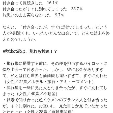
付き合って長続きした 16.1％
付き合ったがすぐに別れてしまった 38.7％
片思いのまま実らなかった 9.7％
なんと、「付き合ったが、すぐに別れてしまった」という
人が4割近くも。いったいどんな出会いで、どんな結末を終
えたのでしょうか。
■秒速の恋は、別れも秒速！？
・飛行機に搭乗する前に、その便を担当するパイロットに
偶然出会って付き合った。しかし、彼にお金がありすぎ
て、私とは住む世界も価値観も違いすぎて、すぐに別れた
（女性／27歳／ホテル・旅行・アミューズメント）
・流れ星を一緒に見た人と付き合ったが、すぐに別れてし
まった（女性／40歳／不動産）
・職場で知り合った超イケメンのフランス人と付き合った
が、すぐに別れた。お互いに、見た目しか見ていなかった
とわかった（女性／28歳／自動車関連）