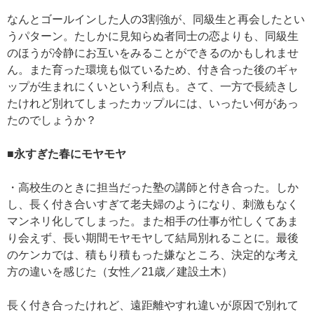
なんとゴールインした人の3割強が、同級生と再会したとい
うパターン。たしかに見知らぬ者同士の恋よりも、同級生
のほうが冷静にお互いをみることができるのかもしれませ
ん。また育った環境も似ているため、付き合った後のギャ
ップが生まれにくいという利点も。さて、一方で長続きし
たけれど別れてしまったカップルには、いったい何があっ
たのでしょうか？
■永すぎた春にモヤモヤ
・高校生のときに担当だった塾の講師と付き合った。しか
し、長く付き合いすぎて老夫婦のようになり、刺激もなく
マンネリ化してしまった。また相手の仕事が忙しくてあま
り会えず、長い期間モヤモヤして結局別れることに。最後
のケンカでは、積もり積もった嫌なところ、決定的な考え
方の違いを感じた（女性／21歳／建設土木）
長く付き合ったけれど、遠距離やすれ違いが原因で別れて