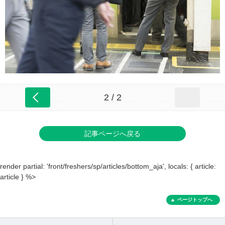
2 / 2
記事ページへ戻る
render partial: 'front/freshers/sp/articles/bottom_aja', locals: { article:
article } %>
ページトップへ