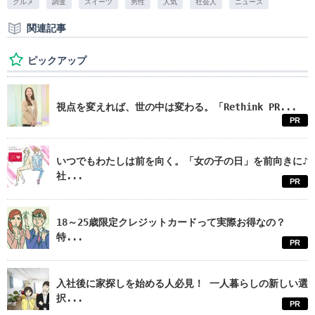
グルメ
調査
スイーツ
男性
人気
社会人
ニュース
関連記事
ピックアップ
視点を変えれば、世の中は変わる。「Rethink PR...
PR
いつでもわたしは前を向く。「女の子の日」を前向きに♪
社...
PR
18～25歳限定クレジットカードって実際お得なの？
特...
PR
入社後に家探しを始める人必見！ 一人暮らしの新しい選
択...
PR