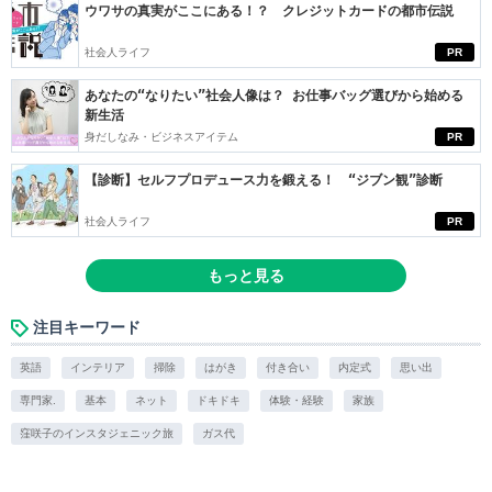
ウワサの真実がここにある！？ クレジットカードの都市伝説
社会人ライフ
PR
あなたの“なりたい”社会人像は？ お仕事バッグ選びから始める
新生活
身だしなみ・ビジネスアイテム
PR
【診断】セルフプロデュース力を鍛える！ “ジブン観”診断
社会人ライフ
PR
もっと見る
注目キーワード
英語
インテリア
掃除
はがき
付き合い
内定式
思い出
専門家.
基本
ネット
ドキドキ
体験・経験
家族
窪咲子のインスタジェニック旅
ガス代