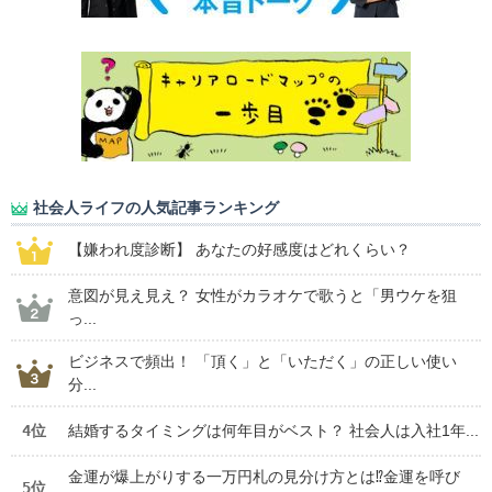
社会人ライフの人気記事ランキング
【嫌われ度診断】 あなたの好感度はどれくらい？
意図が見え見え？ 女性がカラオケで歌うと「男ウケを狙
っ...
ビジネスで頻出！ 「頂く」と「いただく」の正しい使い
分...
4位
結婚するタイミングは何年目がベスト？ 社会人は入社1年...
金運が爆上がりする一万円札の見分け方とは⁉金運を呼び
5位