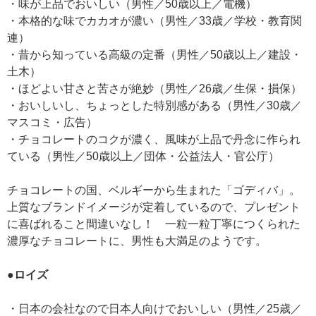
・味が上品でおいしい（男性／50歳以上／電機）
・本格的な味でカカオが濃い（男性／33歳／学校・教育関
連）
・昔から知っている高級の定番（男性／50歳以上／建設・
土木）
・ほどよい甘さと苦さが絶妙（男性／26歳／生保・損保）
・おいしいし、ちょっとした特別感がある（男性／30歳／
マスコミ・広告）
・チョコレートのコクが濃く、風味が上品で丹念に作られ
ている（男性／50歳以上／団体・公益法人・官公庁）
チョコレートの国、ベルギーから生まれた「ゴディバ」。
上質なブランドイメージが定着しているので、プレゼント
に喜ばれること間違いなし！ 一粒一粒丁寧につくられた
濃厚なチョコレートに、男性も大満足のようです。
●ロイズ
・日本の会社なので日本人向けでおいしい（男性／25歳／