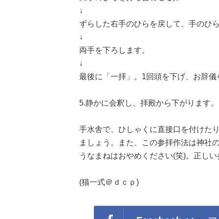
↓
ずらした右手のひらを戻して、手のひ
↓
両手を下ろします。
↓
最後に「一拝」。1回頭を下げ、お辞儀
5.静かに会釈し、拝殿から下がります。
手水舎で、ひしゃくに直接口を付けた
ましょう。また、この参拝作法は神社
うなまねはおやめください(笑)。正し
(猫一式＠ｄｃｐ)