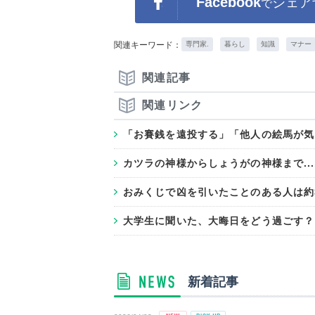
Facebook
シェア
で
関連キーワード：
専門家.
暮らし
知識
マナー
関連記事
関連リンク
「お賽銭を遠投する」「他人の絵馬が気にな
カツラの神様からしょうがの神様まで...
おみくじで凶を引いたことのある人は約
大学生に聞いた、大晦日をどう過ごす？
新着記事