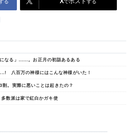
X
ポスト
する
で
する
る」......。お正月の初詣あるある
...! 八百万の神様にはこんな神様がいた！
3割。実際に悪いことは起きたの？
 多数派は家で紅白かガキ使