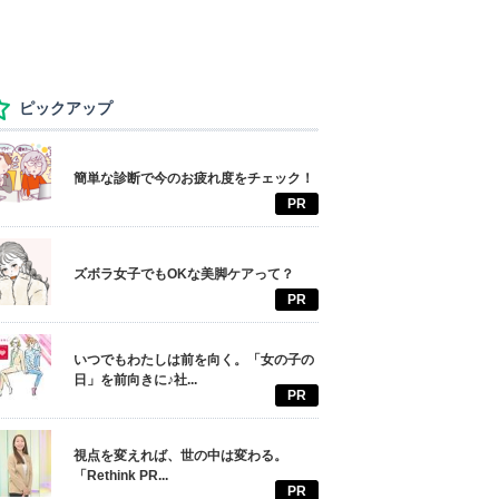
ピックアップ
簡単な診断で今のお疲れ度をチェック！
PR
ズボラ女子でもOKな美脚ケアって？
PR
いつでもわたしは前を向く。「女の子の
日」を前向きに♪社...
PR
視点を変えれば、世の中は変わる。
「Rethink PR...
PR