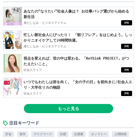
あなたの“なりたい”社会人像は？ お仕事バッグ選びから始める
新生活
身だしなみ・ビジネスアイテム
PR
忙しい新社会人にぴったり！ 「朝リフレア」をはじめよう。しっ
かりニオイケアして24時間快適。
身だしなみ・ビジネスアイテム
PR
視点を変えれば、世の中は変わる。「Rethink PROJECT」がつ
たえたいこと。
社会人ライフ
PR
いつでもわたしは前を向く。「女の子の日」を前向きに♪社会人エ
リ・大学生リカの物語
社会人ライフ
PR
もっと見る
注目キーワード
貯金
留学
デスクワーク
目標
交通費
オノマトペ
人間関係