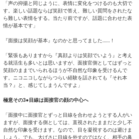
「声の抑揚と同じように、表情に変化をつけるのも大切で
す。楽しい話題ならば笑顔で答え、難しい質問をされたな
ら難しい表情をする。当たり前ですが、話題に合わせた表
情が基本です」
『面接は笑顔が基本』なのかと思ってました......！
「緊張もありますから『真顔よりは笑顔でいよう』と考え
る就活生も多いとは思いますが、面接官側としてはずっと
笑顔のままでいられるほうが不自然な印象を受けるんで
す。ニコニコしながらつらい経験を話されても『それ本
当？』と、感じてしまうんですよ」
極意その3●目線は面接官の顔の中心へ
「面接中に面接官とずっと目線を合わせようとする人がい
ますが、面接する側としては、直視されたままだと少し不
自然な印象を受けます。なので、目を凝視するのは避けま
しょう。でも、大げさに目線を外すのではなく、相手の鼻