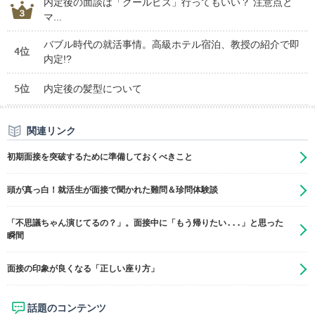
内定後の面談は「クールビズ」行ってもいい？ 注意点と
マ...
バブル時代の就活事情。高級ホテル宿泊、教授の紹介で即
4位
内定!?
5位
内定後の髪型について
関連リンク
初期面接を突破するために準備しておくべきこと
頭が真っ白！就活生が面接で聞かれた難問＆珍問体験談
「不思議ちゃん演じてるの？」。面接中に「もう帰りたい...」と思った
瞬間
面接の印象が良くなる「正しい座り方」
話題のコンテンツ