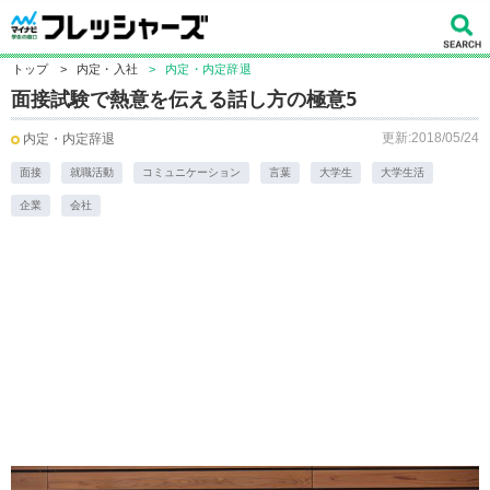
トップ
>
内定・入社
>
内定・内定辞退
面接試験で熱意を伝える話し方の極意5
更新:2018/05/24
内定・内定辞退
面接
就職活動
コミュニケーション
言葉
大学生
大学生活
企業
会社