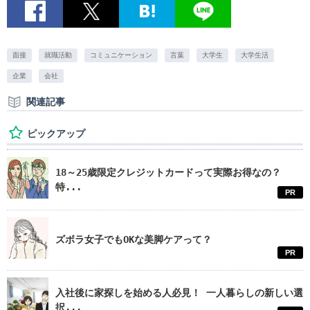
面接
就職活動
コミュニケーション
言葉
大学生
大学生活
企業
会社
関連記事
ピックアップ
18～25歳限定クレジットカードって実際お得なの？
特...
PR
ズボラ女子でもOKな美脚ケアって？
PR
入社後に家探しを始める人必見！ 一人暮らしの新しい選
択...