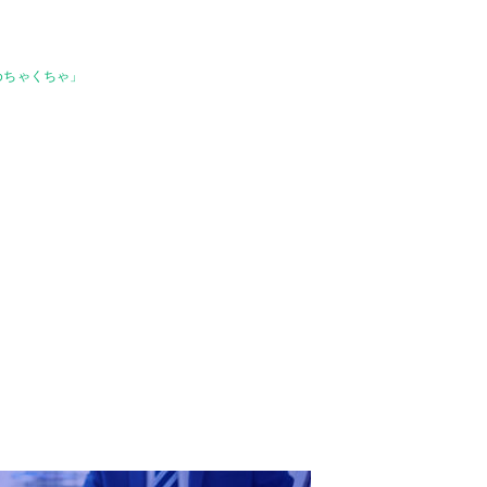
めちゃくちゃ」