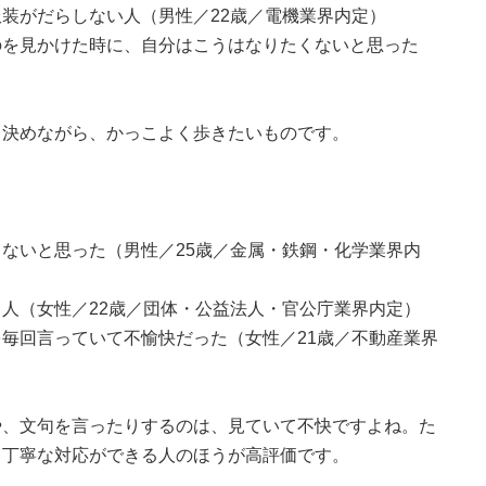
装がだらしない人（男性／22歳／電機業界内定）
のを見かけた時に、自分はこうはなりたくないと思った
と決めながら、かっこよく歩きたいものです。
ないと思った（男性／25歳／金属・鉄鋼・化学業界内
人（女性／22歳／団体・公益法人・官公庁業界内定）
毎回言っていて不愉快だった（女性／21歳／不動産業界
や、文句を言ったりするのは、見ていて不快ですよね。た
、丁寧な対応ができる人のほうが高評価です。