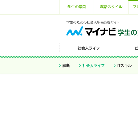
学生の窓口
就活スタイル
フ
診断
社会人ライフ
ITスキル