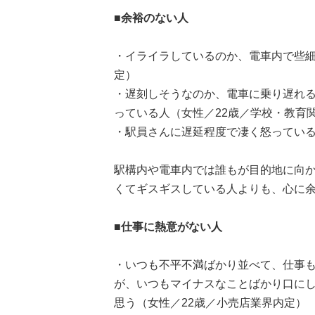
■余裕のない人
・イライラしているのか、電車内で些細
定）
・遅刻しそうなのか、電車に乗り遅れ
っている人（女性／22歳／学校・教育
・駅員さんに遅延程度で凄く怒っている
駅構内や電車内では誰もが目的地に向
くてギスギスしている人よりも、心に
■仕事に熱意がない人
・いつも不平不満ばかり並べて、仕事
が、いつもマイナスなことばかり口に
思う（女性／22歳／小売店業界内定）