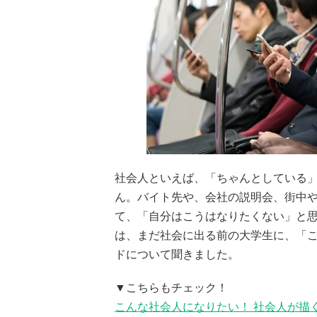
社会人といえば、「ちゃんとしている
ん。バイト先や、会社の説明会、街中
て、「自分はこうはなりたくない」と
は、まだ社会に出る前の大学生に、「
ドについて聞きました。
▼こちらもチェック！
こんな社会人になりたい！ 社会人が描