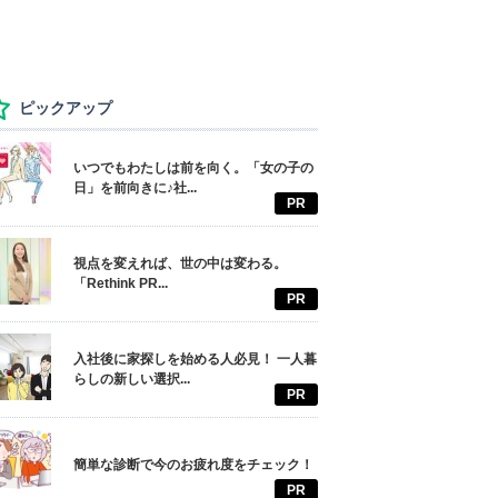
ピックアップ
いつでもわたしは前を向く。「女の子の
日」を前向きに♪社...
PR
視点を変えれば、世の中は変わる。
「Rethink PR...
PR
入社後に家探しを始める人必見！ 一人暮
らしの新しい選択...
PR
簡単な診断で今のお疲れ度をチェック！
PR