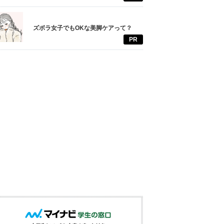
ズボラ女子でもOKな美脚ケアって？
PR