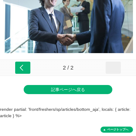
2 / 2
記事ページへ戻る
render partial: 'front/freshers/sp/articles/bottom_aja', locals: { article:
article } %>
ページトップへ