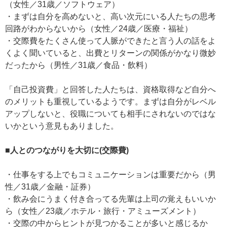
（女性／31歳／ソフトウェア）
・まずは自分を高めないと、高い次元にいる人たちの思考
回路がわからないから（女性／24歳／医療・福祉）
・交際費をたくさん使って人脈ができたと言う人の話をよ
くよく聞いていると、出費とリターンの関係がかなり微妙
だったから（男性／31歳／食品・飲料）
「自己投資費」と回答した人たちは、資格取得など自分へ
のメリットも重視しているようです。まずは自分がレベル
アップしないと、役職についても相手にされないのではな
いかという意見もありました。
■人とのつながりを大切に(交際費)
・仕事をする上でもコミュニケーションは重要だから（男
性／31歳／金融・証券）
・飲み会にうまく付き合ってる先輩は上司の覚えもいいか
ら（女性／23歳／ホテル・旅行・アミューズメント）
・交際の中からヒントが見つかることが多いと感じるか