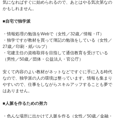
気になればすぐに始められるので、あとはやる気次第なの
かもしれません。
■自宅で独学派
・情報処理の勉強をWebで（女性／32歳／情報・IT）
・独学ですが教材を買って簿記の勉強をしている（女性／
27歳／印刷・紙パルプ）
・宅建主任の資格取得を目指して通信教育を受けている
（男性／50歳／団体・公益法人・官公庁）
安くて内容のよい教材がネットなどですぐに手に入る時代
なので、独学派の人の環境は整っています。情報も集まり
やすいので、仕事をしながらスキルアッフすることも夢で
はありません。
■人脈を作るための努力
・色んな場所に出かけて人脈を作る（女性／50歳／金融・