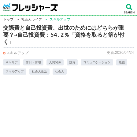
トップ
>
社会人ライフ
>
スキルアップ
交際費と自己投資費、出世のためにはどちらが重
要？→自己投資費：54.2％「資格を取ると箔が付
く」
更新:2020/04/24
スキルアップ
キャリア
休日・休暇
人間関係
投資
コミュニケーション
勉強
スキルアップ
社会人生活
社会人