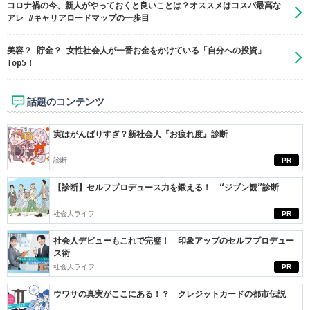
コロナ禍の今、新人がやっておくと良いことは？オススメはコスパ最高な
アレ #キャリアロードマップの一歩目
美容？ 貯金？ 女性社会人が一番お金をかけている「自分への投資」
Top5！
話題のコンテンツ
実はがんばりすぎ？新社会人『お疲れ度』診断
診断
PR
【診断】セルフプロデュース力を鍛える！ “ジブン観”診断
社会人ライフ
PR
社会人デビューもこれで完璧！ 印象アップのセルフプロデュー
ス術
社会人ライフ
PR
ウワサの真実がここにある！？ クレジットカードの都市伝説