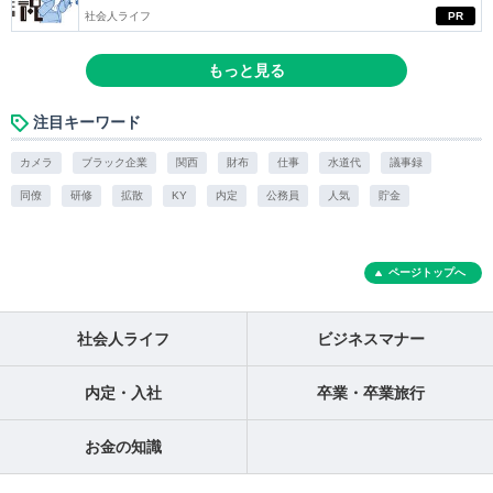
社会人ライフ
PR
もっと見る
注目キーワード
カメラ
ブラック企業
関西
財布
仕事
水道代
議事録
同僚
研修
拡散
KY
内定
公務員
人気
貯金
ページトップへ
社会人ライフ
ビジネスマナー
内定・入社
卒業・卒業旅行
お金の知識