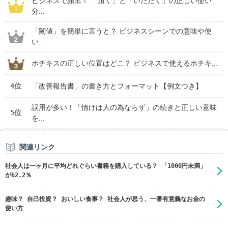
ビジネスで頻出！ 「頂く」と「いただく」の正しい使い
分...
「閾値」を簡単に言うと？ ビジネスシーンでの意味や使
い...
ホチキスの正しい位置はどこ？ ビジネスで使えるホチキ...
4位
「改善報告書」の書き方とフォーマット【例文つき】
誤用が多い！「情けは人の為ならず」の続きと正しい意味
5位
を...
関連リンク
社会人は一ヶ月に平均どれぐらい書籍を購入している？ 「1000円未満」
が62.2％
趣味？ 自己投資？ おいしい食事？ 社会人が思う、一番有意義なお金の
使い方