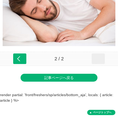
2 / 2
記事ページへ戻る
render partial: 'front/freshers/sp/articles/bottom_aja', locals: { article:
article } %>
ページトップへ