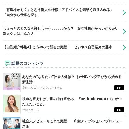
「有望株かも？」と思う新人の特徴「アドバイスを素早く取り入れる」
「自分から仕事を探す」
ちょっとのミスなら許しちゃう......かも？ 女性社員がかわいがりたい
新人クンはこんな人
【自己紹介特集4】こうやって話せば完璧！ ビジネス自己紹介の基本
話題のコンテンツ
あなたの“なりたい”社会人像は？ お仕事バッグ選びから始める
新生活
身だしなみ・ビジネスアイテム
PR
視点を変えれば、世の中は変わる。「Rethink PROJECT」がつ
たえたいこと。
社会人ライフ
PR
社会人デビューもこれで完璧！ 印象アップのセルフプロデュー
ス術