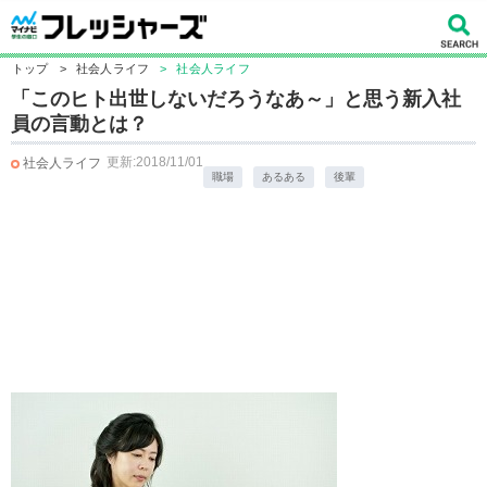
トップ
>
社会人ライフ
>
社会人ライフ
「このヒト出世しないだろうなあ～」と思う新入社
員の言動とは？
更新:2018/11/01
社会人ライフ
職場
あるある
後輩