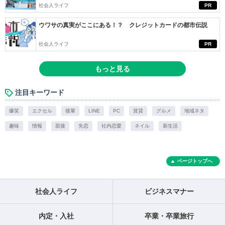
社会人ライフ
PR
ウワサの真実がここにある！？ クレジットカードの都市伝説
社会人ライフ
PR
もっと見る
注目キーワード
爆笑
エクセル
後輩
LINE
PC
賃貸
グルメ
地域ネタ
趣味
情報
面接
失恋
社内恋愛
ネイル
新生活
ページトップへ
社会人ライフ
ビジネスマナー
内定・入社
卒業・卒業旅行