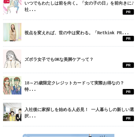
いつでもわたしは前を向く。「女の子の日」を前向きに♪
社...
PR
視点を変えれば、世の中は変わる。「Rethink PR...
PR
ズボラ女子でもOKな美脚ケアって？
PR
18～25歳限定クレジットカードって実際お得なの？
特...
PR
入社後に家探しを始める人必見！ 一人暮らしの新しい選
択...
PR