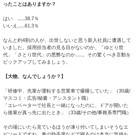
ったことはありますか？
はい ......38.7％
いいえ......61.3％
なんと約4割の人が、出世しないと思う新入社員に遭遇して
いました。採用担当者の見る目がないのか、「ゆとり世
代」「さとり世代」の悪弊なのか......。その驚くべき言動を
ピックアップしてみましょう。
【大物、なんでしょうか？】
「研修中、先輩が運転する営業車で爆睡していた」（30歳/
マスコミ・広告/秘書・アシスタント職）
「エレベーターで社長と一緒になったのに、ドアが開いた
ら後輩が真っ先に出たとき」（33歳/その他/事務系専門職）
その場にいたら見ているほうが凍り付いてしまいそうなエ
ピソードですね。車の助手席などで寝るのは本当に気持ち