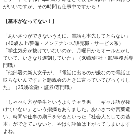
がいいですが、その時間も仕事中ですから！
【基本がなってない！】
「あいさつができないうえに、電話も率先してとらない」
（40歳以上/警備・メンテナンス/販売職・サービス系）
「学生気分が抜けていないのか、月曜日からオールとかし
ていて、いきなり遅刻していた」（30歳/商社・卸/事務系専
門職）
「他部署の新人女子が、『電話に出るのが嫌なので電話は
取らないんです』と懇親会のときに言っていてびっくりし
た」（25歳/金融・証券/専門職）
「しゃべり方が学生というよりチャラ男」「ギャル語が抜
けていない」という指摘もありました。あいさつや言葉遣
い、時間や仕事の期日を守るといった「社会人としての基
本」ができていないと、やはり評価は下がってしまいます
よね。