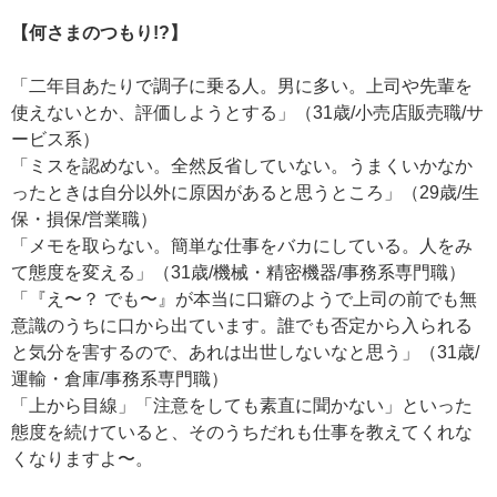
【何さまのつもり!?】
「二年目あたりで調子に乗る人。男に多い。上司や先輩を
使えないとか、評価しようとする」（31歳/小売店販売職/サ
ービス系）
「ミスを認めない。全然反省していない。うまくいかなか
ったときは自分以外に原因があると思うところ」（29歳/生
保・損保/営業職）
「メモを取らない。簡単な仕事をバカにしている。人をみ
て態度を変える」（31歳/機械・精密機器/事務系専門職）
「『え〜？ でも〜』が本当に口癖のようで上司の前でも無
意識のうちに口から出ています。誰でも否定から入られる
と気分を害するので、あれは出世しないなと思う」（31歳/
運輸・倉庫/事務系専門職）
「上から目線」「注意をしても素直に聞かない」といった
態度を続けていると、そのうちだれも仕事を教えてくれな
くなりますよ〜。