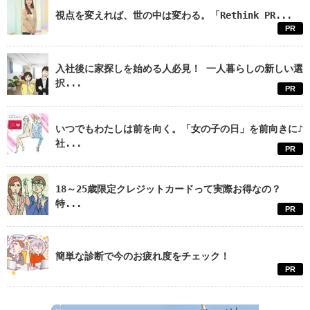
視点を変えれば、世の中は変わる。「Rethink PR...
PR
入社後に家探しを始める人必見！ 一人暮らしの新しい選
択...
PR
いつでもわたしは前を向く。「女の子の日」を前向きに♪
社...
PR
18～25歳限定クレジットカードって実際お得なの？
特...
PR
簡単な診断で今のお疲れ度をチェック！
PR