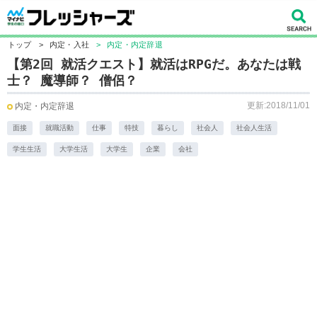
トップ
>
内定・入社
>
内定・内定辞退
【第2回 就活クエスト】就活はRPGだ。あなたは戦
士？ 魔導師？ 僧侶？
更新:2018/11/01
内定・内定辞退
面接
就職活動
仕事
特技
暮らし
社会人
社会人生活
学生生活
大学生活
大学生
企業
会社