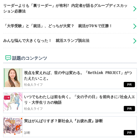
リーダーよりも「裏リーダー」が有利? 内定者が語るグループディスカッ
ション必勝法
「大学受験」と「就活」、どっちが大変？ 就活が70％で圧勝！
みんな悩んで大きくなった！ 就活スランプ脱出法
話題のコンテンツ
視点を変えれば、世の中は変わる。「Rethink PROJECT」がつ
たえたいこと。
社会人ライフ
PR
いつでもわたしは前を向く。「女の子の日」を前向きに♪社会人エ
リ・大学生リカの物語
社会人ライフ
PR
実はがんばりすぎ？新社会人『お疲れ度』診断
診断
PR