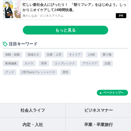
忙しい新社会人にぴったり！ 「朝リフレア」をはじめよう。しっ
かりニオイケアして24時間快適。
身だしなみ・ビジネスアイテム
PR
もっと見る
注目キーワード
体験・経験
地域ネタ
先輩・上司
キャリア
LINE
乗り物
動画編集
カメラ
理系
コンプレックス
アウトドア
話題
グッズ
Z世代pickフレッシャーズ
異性
ページトップへ
社会人ライフ
ビジネスマナー
内定・入社
卒業・卒業旅行