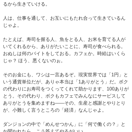
るから生きていける。
人は、仕事を通して、お互いにもたれ合って生きているん
じゃよ。
たとえば、寿司を握る人、魚をとる人、お米を育てる人が
いてくれるから、ありがたいことに、寿司が食べられる。
おぬしは何のバイトをしておる。カフェか。時給はいくら
じゃ？ ほう、悪くないのぉ。
そのお金にも、ワシは一言あるぞ。現実世界では「1円」と
いう通貨単位だが、ありゃ本当は「1ありがとう」だ。ボク
の代わりにお寿司をつくってくれて助かります、100ありが
とう。その代わり、ボクもカフェでみんなにサービスして
ありがとうを集めますね——その、生産と感謝とやりとり
が、小難しく言うところの「経済」なんじゃよ。
ダンジョンの中で「めんせつかん」に「何で働くの？」と
か聞かれたら、こう答えてやるがいい。